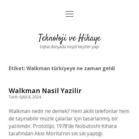
menüyü
Anasayfa
aç
Gizlilik Politikası
Teknoloji ve Hikaye
Yasal Uyarı
Dijital dünyada neşeli keşifler yap!
Hakkımızda
Etiket:
Walkman türkiyeye ne zaman geldi
Walkman Nasil Yazilir
Tarih: Eylül 8, 2024
Walkman nedir ne demek? Hem akıllı telefonlar hem
de taşınabilir müzik çalarlar için tasarlanmış bir
yazılımdır. Prototipi, 1978’de Nobutoshi Kihara
tarafından Akio Morita’nın sık sık yaptığı