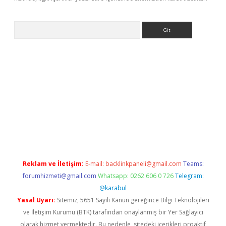
Arama
iriş yap
betexper bahis
Reklam ve İletişim:
E-mail:
backlinkpaneli@gmail.com
Teams:
forumhizmeti@gmail.com
Whatsapp: 0262 606 0 726
Telegram:
@karabul
Yasal Uyarı:
Sitemiz, 5651 Sayılı Kanun gereğince Bilgi Teknolojileri
ve İletişim Kurumu (BTK) tarafından onaylanmış bir Yer Sağlayıcı
olarak hizmet vermektedir. Bu nedenle, sitedeki içerikleri proaktif