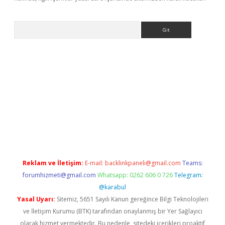
Arama
ahis
Reklam ve İletişim:
E-mail:
backlinkpaneli@gmail.com
Teams:
forumhizmeti@gmail.com
Whatsapp: 0262 606 0 726
Telegram:
@karabul
Yasal Uyarı:
Sitemiz, 5651 Sayılı Kanun gereğince Bilgi Teknolojileri
ve İletişim Kurumu (BTK) tarafından onaylanmış bir Yer Sağlayıcı
olarak hizmet vermektedir. Bu nedenle, sitedeki içerikleri proaktif