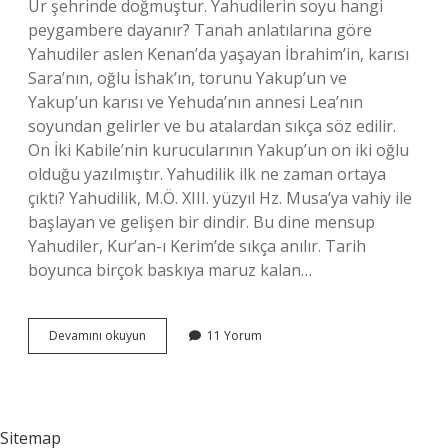
Ur şehrinde doğmuştur. Yahudilerin soyu hangi
peygambere dayanır? Tanah anlatılarına göre
Yahudiler aslen Kenan’da yaşayan İbrahim’in, karısı
Sara’nın, oğlu İshak’ın, torunu Yakup’un ve
Yakup’un karısı ve Yehuda’nın annesi Lea’nın
soyundan gelirler ve bu atalardan sıkça söz edilir.
On İki Kabile’nin kurucularının Yakup’un on iki oğlu
olduğu yazılmıştır. Yahudilik ilk ne zaman ortaya
çıktı? Yahudilik, M.Ö. XIII. yüzyıl Hz. Musa’ya vahiy ile
başlayan ve gelişen bir dindir. Bu dine mensup
Yahudiler, Kur’an-ı Kerim’de sıkça anılır. Tarih
boyunca birçok baskıya maruz kalan…
Yahudilik
Devamını okuyun
11 Yorum
Hangi
Peygambere
Verildi
Sitemap