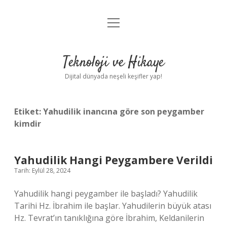
menüyü
Anasayfa
aç
Gizlilik Politikası
Teknoloji ve Hikaye
Yasal Uyarı
Dijital dünyada neşeli keşifler yap!
Hakkımızda
Etiket:
Yahudilik inancına göre son peygamber
kimdir
Yahudilik Hangi Peygambere Verildi
Tarih: Eylül 28, 2024
Yahudilik hangi peygamber ile başladı? Yahudilik
Tarihi Hz. İbrahim ile başlar. Yahudilerin büyük atası
Hz. Tevrat’ın tanıklığına göre İbrahim, Keldanilerin