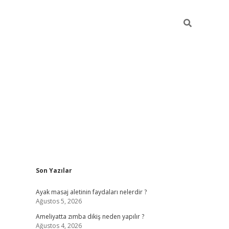
Sidebar
Son Yazılar
ilbet giriş yap
betexper bahis
Ayak masaj aletinin faydaları nelerdir ?
Ağustos 5, 2026
Ameliyatta zımba dikiş neden yapılır ?
Ağustos 4, 2026