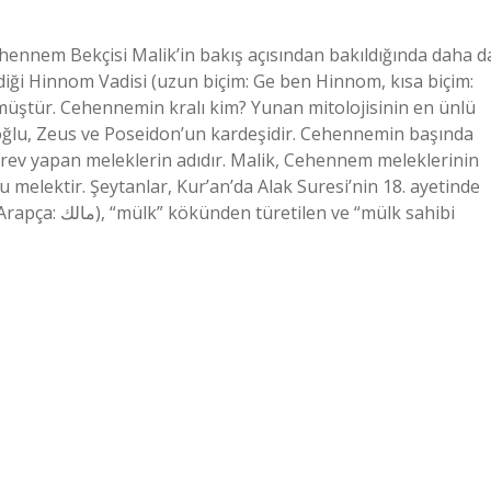
ennem Bekçisi Malik’in bakış açısından bakıldığında daha d
diği Hinnom Vadisi (uzun biçim: Ge ben Hinnom, kısa biçim:
üştür. Cehennemin kralı kim? Yunan mitolojisinin en ünlü
 oğlu, Zeus ve Poseidon’un kardeşidir. Cehennemin başında
rev yapan meleklerin adıdır. Malik, Cehennem meleklerinin
elektir. Şeytanlar, Kur’an’da Alak Suresi’nin 18. ayetinde
e “mülk sahibi