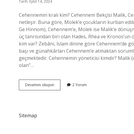
Tarih: Eylül 14, 2024
Cehennemin kralı kim? Cehennem Bekçisi Malik, Ceh
netleşir. Buna göre, Molek’e çocukların kurban edil
Ge Hinnom), Cehennem’e, Molek ise Malik’e dönüşm
üç tanrısından biri olan Hades, Rhea ve Kronos’un
kim var? Zebâni, İslam dinine göre Cehennem’de gö
başı ve günahkârları Cehennem’e atmaktan sorumlu m
geçmektedir. Cehennemin yöneticisi kimdir? Malik (Arapça: مالك), “mülk” kökünden türetilen v
olan”…
Cehennemin
Devamını okuyun
2 Yorum
Sahibi
Kimdir
Sitemap