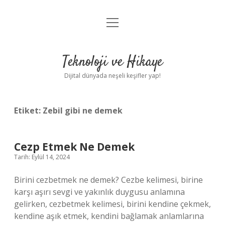
menüyü
Anasayfa
aç
Gizlilik Politikası
Teknoloji ve Hikaye
Yasal Uyarı
Dijital dünyada neşeli keşifler yap!
Hakkımızda
Etiket:
Zebil gibi ne demek
Cezp Etmek Ne Demek
Tarih: Eylül 14, 2024
Birini cezbetmek ne demek? Cezbe kelimesi, birine
karşı aşırı sevgi ve yakınlık duygusu anlamına
gelirken, cezbetmek kelimesi, birini kendine çekmek,
kendine aşık etmek, kendini bağlamak anlamlarına