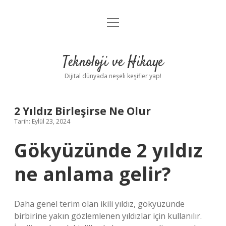
menüyü
Anasayfa
aç
Gizlilik Politikası
Teknoloji ve Hikaye
Yasal Uyarı
Dijital dünyada neşeli keşifler yap!
Hakkımızda
2 Yıldız Birleşirse Ne Olur
Tarih: Eylül 23, 2024
Gökyüzünde 2 yıldız
ne anlama gelir?
Daha genel terim olan ikili yıldız, gökyüzünde
birbirine yakın gözlemlenen yıldızlar için kullanılır.