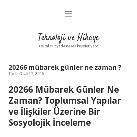
menüyü
Anasayfa
aç
Gizlilik Politikası
Teknoloji ve Hikaye
Yasal Uyarı
Dijital dünyada neşeli keşifler yap!
Hakkımızda
20266 mübarek günler ne zaman ?
Tarih: Ocak 17, 2026
20266 Mübarek Günler Ne
Zaman? Toplumsal Yapılar
ve İlişkiler Üzerine Bir
Sosyolojik İnceleme