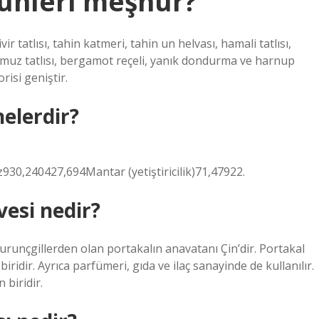
rünleri meşhur?
ir tatlısı, tahin katmeri, tahin un helvası, hamali tatlısı,
e muz tatlısı, bergamot reçeli, yanık dondurma ve harnup
risi geniştir.
nelerdir?
0,240427,694Mantar (yetiştiricilik)71,47922.
esi nedir?
urunçgillerden olan portakalın anavatanı Çin’dir. Portakal
dir. Ayrıca parfümeri, gıda ve ilaç sanayinde de kullanılır.
 biridir.