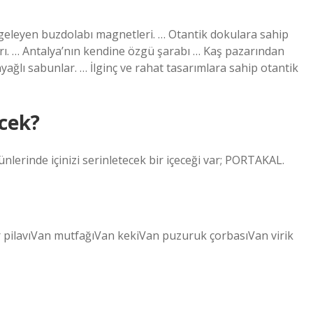
imgeleyen buzdolabı magnetleri. … Otantik dokulara sahip
rı. … Antalya’nın kendine özgü şarabı … Kaş pazarından
ağlı sabunlar. … İlginç ve rahat tasarımlara sahip otantik
cek?
ünlerinde içinizi serinletecek bir içeceği var; PORTAKAL.
pilavıVan mutfağıVan kekiVan puzuruk çorbasıVan virik