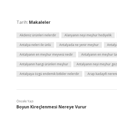
Tarih:
Makaleler
Akdeniz ürünleri nelerdir
Alanyanın neyi meşhur hediyelik
Antalya neleri ile ünlü
Antalyada ne yenir meşhur
Antaly
Antalyanın en meşhur meyvesi nedir
Antalyanın en meşhur tat
Antalyanın hangi ürünleri meşhur
Antalyanın neyi meşhur gezi
Antalyaya özgü endemik bitkiler nelerdir
Arap kadayıfı neren
Önceki Yazı
Boyun Kireçlenmesi Nereye Vurur