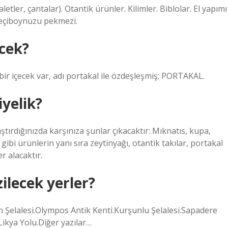
etler, çantalar). Otantik ürünler. Kilimler. Biblolar. El yapımı
 Keçiboynuzu pekmezi.
cek?
 bir içecek var, adı portakal ile özdeşleşmiş; PORTAKAL.
yelik?
aştırdığınızda karşınıza şunlar çıkacaktır: Mıknatıs, kupa,
 gibi ürünlerin yanı sıra zeytinyağı, otantik takılar, portakal
r alacaktır.
ilecek yerler?
n Şelalesi.Olympos Antik Kenti.Kurşunlu Şelalesi.Sapadere
kya Yolu.Diğer yazılar…