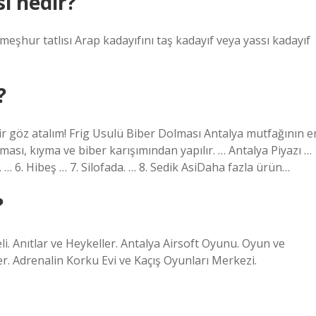
ı nedir?
 meşhur tatlısı Arap kadayıfını taş kadayıf veya yassı kadayıf
?
ir göz atalım! Frig Usulü Biber Dolması Antalya mutfağının e
ması, kıyma ve biber karışımından yapılır. … Antalya Piyazı …
. … 6. Hibeş … 7. Silofada. … 8. Sedik AsiDaha fazla ürün…
?
. Anıtlar ve Heykeller. Antalya Airsoft Oyunu. Oyun ve
er. Adrenalin Korku Evi ve Kaçış Oyunları Merkezi.