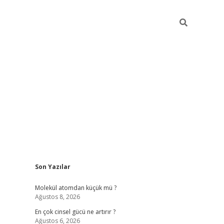
Sidebar
Son Yazılar
ilbet giriş 
Molekül atomdan küçük mü ?
Ağustos 8, 2026
En çok cinsel gücü ne artırır ?
Ağustos 6, 2026