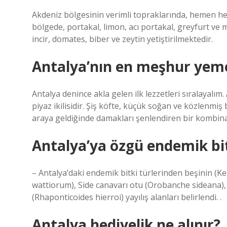
Akdeniz bölgesinin verimli topraklarında, hemen h
bölgede, portakal, limon, acı portakal, greyfurt ve
incir, domates, biber ve zeytin yetiştirilmektedir.
Antalya’nın en meşhur yeme
Antalya denince akla gelen ilk lezzetleri sıralayalı
piyaz ikilisidir. Şiş köfte, küçük soğan ve közlenm
araya geldiğinde damakları şenlendiren bir kombina
Antalya’ya özgü endemik bit
– Antalya’daki endemik bitki türlerinden beşinin (K
wattiorum), Side canavarı otu (Orobanche sideana),
(Rhaponticoides hierroi) yayılış alanları belirlendi. .
Antalya hediyelik ne alınır?