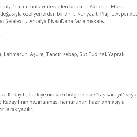
 Antalya’nın en ünlü yerlerinden biridir. … Adrasan. Musa
oğasıyla özel yerlerden biridir. … Konyaaltı Plajı … Aspendo
at Şelalesi. … Antalya PiyazıDaha fazla makale…
?
va, Lahmacun, Aşure, Tandır Kebap, Süt Pudingi, Yaprak
ap Kadayıfı, Türkiye’nin bazı bölgelerinde “taş kadayıf” veya
Arap Kadayıfının hazırlanması hamurunun hazırlanmasıyla
rılarak yapılır.