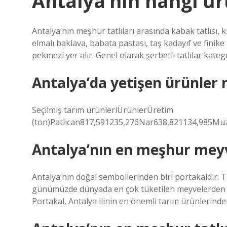
Antalya’nın hangi ü
Antalya’nın meşhur tatlıları arasında kabak tatlısı, kiv
elmalı baklava, babata pastası, taş kadayıf ve finik
pekmezi yer alır. Genel olarak şerbetli tatlılar katego
Antalya’da yetişen ürünler 
Seçilmiş tarım ürünleriÜrünlerÜretim
(ton)Patlıcan817,591235,276Nar638,821134,985Muz93
Antalya’nın en meşhur meyv
Antalya’nın doğal sembollerinden biri portakaldır. T
günümüzde dünyada en çok tüketilen meyvelerden biri
Portakal, Antalya ilinin en önemli tarım ürünlerinden