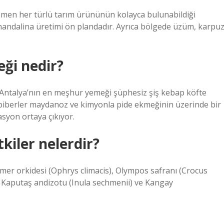
emen her türlü tarım ürününün kolayca bulunabildiği
 mandalina üretimi ön plandadır. Ayrıca bölgede üzüm, karpuz
ği nedir?
m. Antalya’nın en meşhur yemeği şüphesiz şiş kebap köfte
iş biberler maydanoz ve kimyonla pide ekmeğinin üzerinde bir
syon ortaya çıkıyor.
kiler nelerdir?
emer orkidesi (Ophrys climacis), Olympos safranı (Crocus
 Kaputaş andizotu (Inula sechmenii) ve Kangay