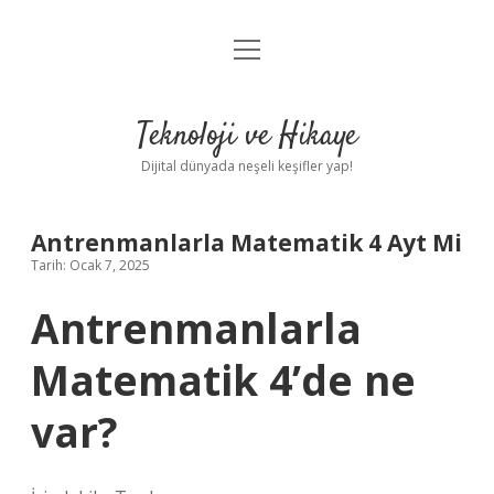
menüyü
Anasayfa
aç
Gizlilik Politikası
Teknoloji ve Hikaye
Yasal Uyarı
Dijital dünyada neşeli keşifler yap!
Hakkımızda
Antrenmanlarla Matematik 4 Ayt Mi
Tarih: Ocak 7, 2025
Antrenmanlarla
Matematik 4’de ne
var?