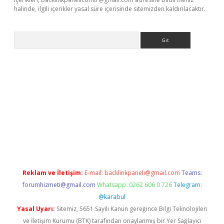
halinde, ilgili içerikler yasal süre içerisinde sitemizden kaldırılacaktır.
Arama
yap
betexper bahis
Reklam ve İletişim:
E-mail:
backlinkpaneli@gmail.com
Teams:
forumhizmeti@gmail.com
Whatsapp: 0262 606 0 726
Telegram:
@karabul
Yasal Uyarı:
Sitemiz, 5651 Sayılı Kanun gereğince Bilgi Teknolojileri
ve İletişim Kurumu (BTK) tarafından onaylanmış bir Yer Sağlayıcı