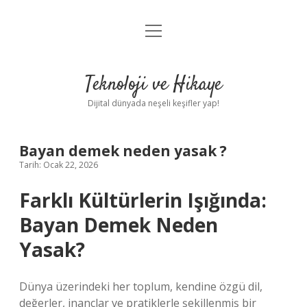
menüyü
Anasayfa
aç
Gizlilik Politikası
Teknoloji ve Hikaye
Yasal Uyarı
Dijital dünyada neşeli keşifler yap!
Hakkımızda
Bayan demek neden yasak ?
Tarih: Ocak 22, 2026
Farklı Kültürlerin Işığında:
Bayan Demek Neden
Yasak?
Dünya üzerindeki her toplum, kendine özgü dil,
değerler, inançlar ve pratiklerle şekillenmiş bir