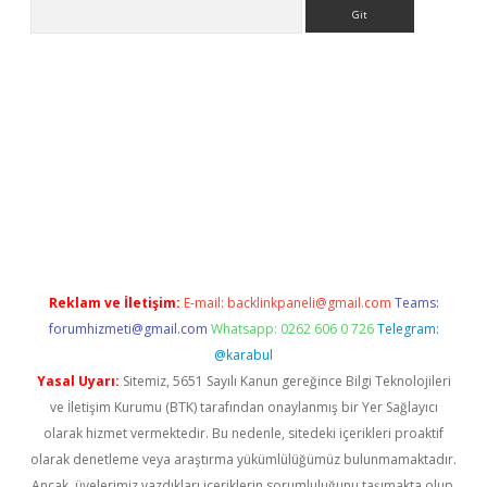
Arama
yap
betexper bahis
Reklam ve İletişim:
E-mail:
backlinkpaneli@gmail.com
Teams:
forumhizmeti@gmail.com
Whatsapp: 0262 606 0 726
Telegram:
@karabul
Yasal Uyarı:
Sitemiz, 5651 Sayılı Kanun gereğince Bilgi Teknolojileri
ve İletişim Kurumu (BTK) tarafından onaylanmış bir Yer Sağlayıcı
olarak hizmet vermektedir. Bu nedenle, sitedeki içerikleri proaktif
olarak denetleme veya araştırma yükümlülüğümüz bulunmamaktadır.
Ancak, üyelerimiz yazdıkları içeriklerin sorumluluğunu taşımakta olup,