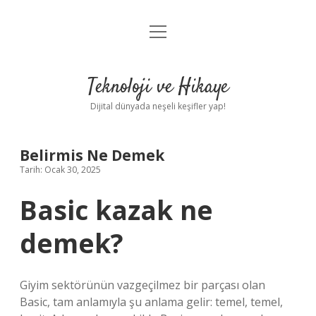
menüyü
Anasayfa
aç
Gizlilik Politikası
Teknoloji ve Hikaye
Yasal Uyarı
Dijital dünyada neşeli keşifler yap!
Hakkımızda
Belirmis Ne Demek
Tarih: Ocak 30, 2025
Basic kazak ne
demek?
Giyim sektörünün vazgeçilmez bir parçası olan
Basic, tam anlamıyla şu anlama gelir: temel, temel,