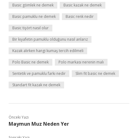
Basic gömlek ne demek
Basic kazak ne demek
Basic pamuklu ne demek
Basic renk nedir
Basic tişört nasıl olur
Bir kıyafetin pamuklu olduğunu nasıl anlarız
Kazak alırken hangi kumaş tercih edilmeli
Polo Basic ne demek
Polo markası nerenin malı
Sentetik ve pamuklu farkı nedir
Slim fit basic ne demek
Standart fit kazak ne demek
Önceki Yazı
Maymun Muz Neden Yer
Sonraki Yazı