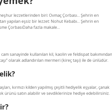
 yemek?
 meşhur lezzetlerinden biri: Ovmaç Çorbası… Şehrin en
tan yapılan eşsiz bir lezzet: Nohut Kebabı… Şehrin en
Kesme ÇorbasıDaha fazla makale…
 cam sanayinde kullanılan kil, kaolin ve feldispat bakımında
taşı” olarak adlandırılan mermeri (kireç taşı) ile de ünlüdür.
elik?
şları, kırmızı kilden yapılmış çeşitli hediyelik eşyalar, çanak
k ürünü satın alabilir ve sevdiklerinize hediye edebilirsiniz.
ir?