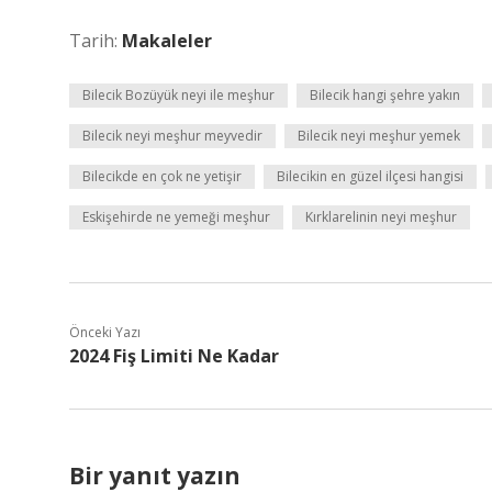
Tarih:
Makaleler
Bilecik Bozüyük neyi ile meşhur
Bilecik hangi şehre yakın
Bilecik neyi meşhur meyvedir
Bilecik neyi meşhur yemek
Bilecikde en çok ne yetişir
Bilecikin en güzel ilçesi hangisi
Eskişehirde ne yemeği meşhur
Kırklarelinin neyi meşhur
Önceki Yazı
2024 Fiş Limiti Ne Kadar
Bir yanıt yazın