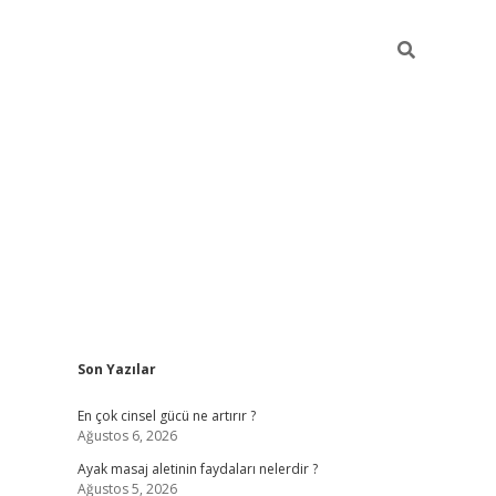
Sidebar
Son Yazılar
ilbet giriş y
En çok cinsel gücü ne artırır ?
Ağustos 6, 2026
Ayak masaj aletinin faydaları nelerdir ?
Ağustos 5, 2026