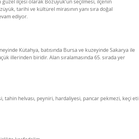
güzel ilçesi olarak Bozüyük’ün seçilmesi, ilçenin
züyük, tarihi ve kültürel mirasının yanı sıra doğal
devam ediyor.
yinde Kütahya, batısında Bursa ve kuzeyinde Sakarya ile
küçük illerinden biridir. Alan sıralamasında 65. sırada yer
 tahin helvası, peyniri, hardaliyesi, pancar pekmezi, keçi eti