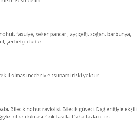
irlikte keşfedelim.
 nohut, fasulye, şeker pancarı, ayçiçeği, soğan, barbunya,
ul, şerbetçiotudur.
ek il olması nedeniyle tsunami riski yoktur.
bı. Bilecik nohut raviolisi. Bilecik güveci. Dağ eriğiyle ekşili
ğiyle biber dolması. Gök fasilla. Daha fazla ürün…