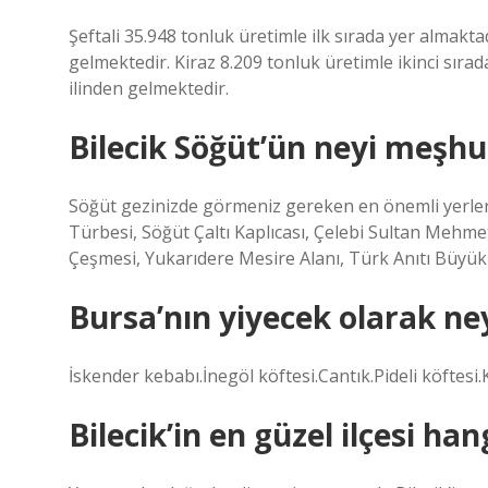
Şeftali 35.948 tonluk üretimle ilk sırada yer almaktad
gelmektedir. Kiraz 8.209 tonluk üretimle ikinci sırada
ilinden gelmektedir.
Bilecik Söğüt’ün neyi meşhu
Söğüt gezinizde görmeniz gereken en önemli yerler
Türbesi, Söğüt Çaltı Kaplıcası, Çelebi Sultan Mehm
Çeşmesi, Yukarıdere Mesire Alanı, Türk Anıtı Büyükl
Bursa’nın yiyecek olarak n
İskender kebabı.İnegöl köftesi.Cantık.Pideli köftesi.K
Bilecik’in en güzel ilçesi han