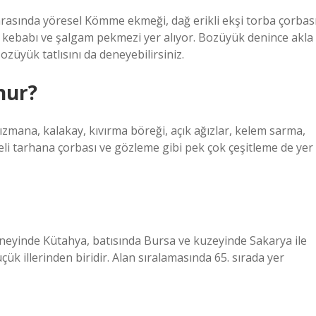
sında yöresel Kömme ekmeği, dağ erikli ekşi torba çorbası
ik kebabı ve şalgam pekmezi yer alıyor. Bozüyük denince akla
züyük tatlısını da deneyebilirsiniz.
hur?
zmana, kalakay, kıvırma böreği, açık ağızlar, kelem sarma,
li tarhana çorbası ve gözleme gibi pek çok çeşitleme de yer
yinde Kütahya, batısında Bursa ve kuzeyinde Sakarya ile
küçük illerinden biridir. Alan sıralamasında 65. sırada yer