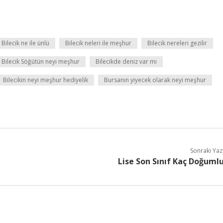
Bilecik ne ile ünlü
Bilecik neleri ile meşhur
Bilecik nereleri gezilir
Bilecik Söğütün neyi meşhur
Bilecikde deniz var mı
Bilecikin neyi meşhur hediyelik
Bursanın yiyecek olarak neyi meşhur
Sonraki Yaz
Lise Son Sınıf Kaç Doğuml