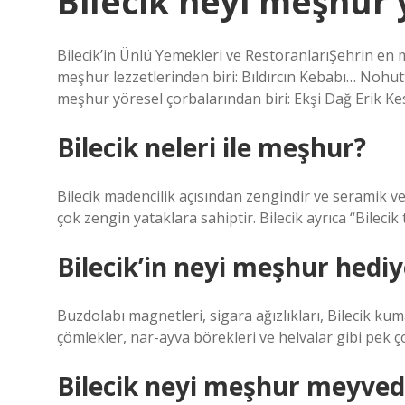
Bilecik neyi meşhur
Bilecik’in Ünlü Yemekleri ve RestoranlarıŞehrin en
meşhur lezzetlerinden biri: Bıldırcın Kebabı… Nohut
meşhur yöresel çorbalarından biri: Ekşi Dağ Erik 
Bilecik neleri ile meşhur?
Bilecik madencilik açısından zengindir ve seramik ve
çok zengin yataklara sahiptir. Bilecik ayrıca “Bilecik 
Bilecik’in neyi meşhur hediy
Buzdolabı magnetleri, sigara ağızlıkları, Bilecik kuma
çömlekler, nar-ayva börekleri ve helvalar gibi pek ço
Bilecik neyi meşhur meyved