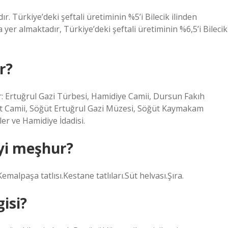
ır. Türkiye’deki şeftali üretiminin %5’i Bilecik ilinden
 yer almaktadır, Türkiye’deki şeftali üretiminin %6,5’i Bilecik
r?
: Ertuğrul Gazi Türbesi, Hamidiye Camii, Dursun Fakıh
et Camii, Söğüt Ertuğrul Gazi Müzesi, Söğüt Kaymakam
er ve Hamidiye İdadisi.
eyi meşhur?
emalpaşa tatlısı.Kestane tatlıları.Süt helvası.Şıra.
gisi?