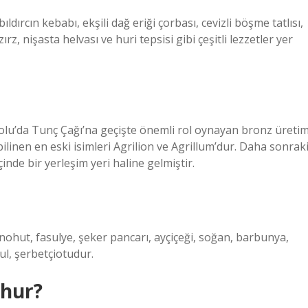
ldırcın kebabı, ekşili dağ eriği çorbası, cevizli böşme tatlısı,
rz, nişasta helvası ve huri tepsisi gibi çeşitli lezzetler yer
dolu’da Tunç Çağı’na geçişte önemli rol oynayan bronz üretim
n bilinen en eski isimleri Agrilion ve Agrillum’dur. Daha sonrak
inde bir yerleşim yeri haline gelmiştir.
 nohut, fasulye, şeker pancarı, ayçiçeği, soğan, barbunya,
ul, şerbetçiotudur.
şhur?