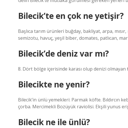
Gelin Bilecik’te mutlaka görülmesi gereken yerleri b
Bilecik’te en çok ne yetişir?
Başlıca tarım ürünleri buğday, bakliyat, arpa, mısır,
semizotu, havuç, yeşil biber, domates, patlıcan, mar
Bilecik’de deniz var mı?
8. Dört bölge içerisinde karası olup denizi olmayan t
Bilecikte ne yenir?
Bilecik’in ünlü yemekleri: Parmak köfte. Bıldırcın keba
çorba. Mercimekli Bozüyük raviolisi. Ekşili yunus eri
Bilecik ne ile ünlü?