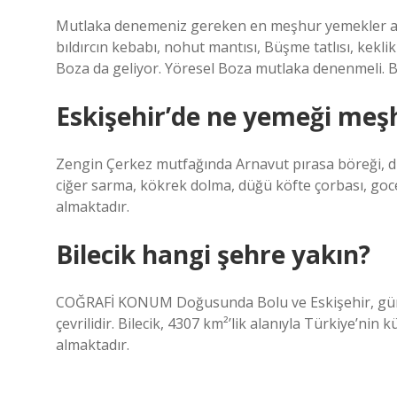
Mutlaka denemeniz gereken en meşhur yemekler ara
bıldırcın kebabı, nohut mantısı, Büşme tatlısı, kekl
Boza da geliyor. Yöresel Boza mutlaka denenmeli. Bo
Eskişehir’de ne yemeği meş
Zengin Çerkez mutfağında Arnavut pırasa böreği, dı
ciğer sarma, kökrek dolma, düğü köfte çorbası, goce
almaktadır.
Bilecik hangi şehre yakın?
COĞRAFİ KONUM Doğusunda Bolu ve Eskişehir, güne
çevrilidir. Bilecik, 4307 km²’lik alanıyla Türkiye’nin 
almaktadır.