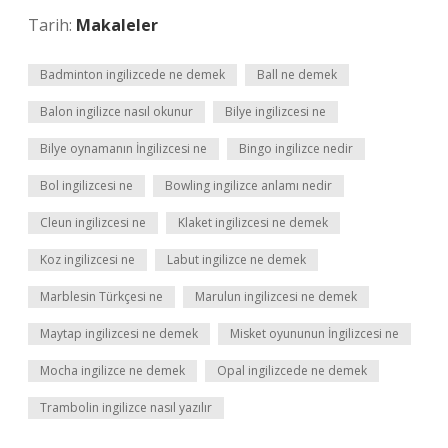
Tarih:
Makaleler
Badminton ingilizcede ne demek
Ball ne demek
Balon ingilizce nasıl okunur
Bilye ingilizcesi ne
Bilye oynamanın İngilizcesi ne
Bingo ingilizce nedir
Bol ingilizcesi ne
Bowling ingilizce anlamı nedir
Cleun ingilizcesi ne
Klaket ingilizcesi ne demek
Koz ingilizcesi ne
Labut ingilizce ne demek
Marblesin Türkçesi ne
Marulun ingilizcesi ne demek
Maytap ingilizcesi ne demek
Misket oyununun İngilizcesi ne
Mocha ingilizce ne demek
Opal ingilizcede ne demek
Trambolin ingilizce nasıl yazılır