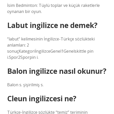
İsim Bedminton: Tüylü toplar ve küçük raketlerle
oynanan bir oyun.
Labut ingilizce ne demek?
“labut” kelimesinin İngilizce-Türkçe sözlükteki
anlamları: 2
sonuçKategoriİngilizceGenel1Genelskittle pin
i.Spor2Sporpin i.
Balon ingilizce nasıl okunur?
Balon s. şişirilmiş s.
Cleun ingilizcesi ne?
Türkçe-İngilizce sözlükte “temiz” teriminin