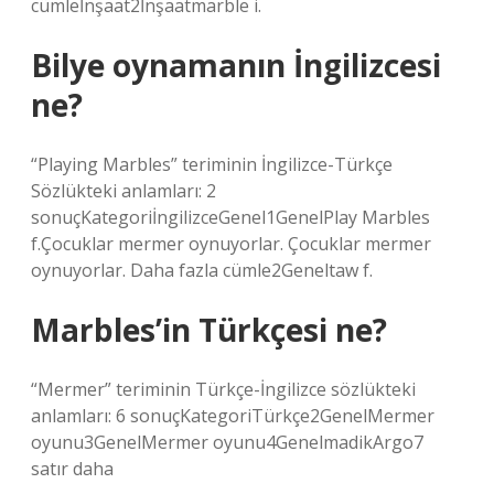
cümleİnşaat2İnşaatmarble i.
Bilye oynamanın İngilizcesi
ne?
“Playing Marbles” teriminin İngilizce-Türkçe
Sözlükteki anlamları: 2
sonuçKategoriİngilizceGenel1GenelPlay Marbles
f.Çocuklar mermer oynuyorlar. Çocuklar mermer
oynuyorlar. Daha fazla cümle2Geneltaw f.
Marbles’in Türkçesi ne?
“Mermer” teriminin Türkçe-İngilizce sözlükteki
anlamları: 6 sonuçKategoriTürkçe2GenelMermer
oyunu3GenelMermer oyunu4GenelmadikArgo7
satır daha