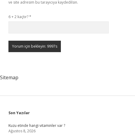
ve site adresim bu tarayıcıya kaydedilsin.
6 + 2 kaçtır?
*
Sitemap
Sidebar
Son Yazılar
Kuzu etinde hangi vitaminler var ?
Ağustos 8, 2026