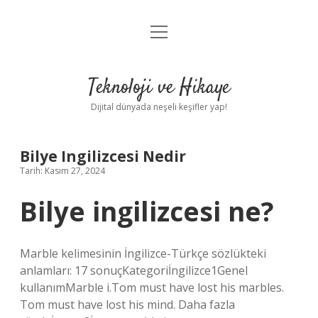
menüyü
Anasayfa
aç
Gizlilik Politikası
Teknoloji ve Hikaye
Yasal Uyarı
Dijital dünyada neşeli keşifler yap!
Hakkımızda
Bilye Ingilizcesi Nedir
Tarih: Kasım 27, 2024
Bilye ingilizcesi ne?
Marble kelimesinin İngilizce-Türkçe sözlükteki
anlamları: 17 sonuçKategoriİngilizce1Genel
kullanımMarble i.Tom must have lost his marbles.
Tom must have lost his mind. Daha fazla