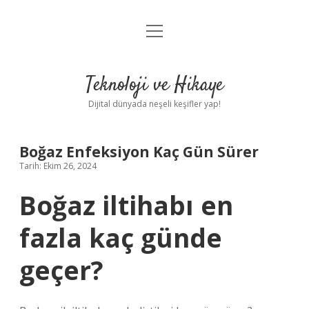
menüyü
Anasayfa
aç
Gizlilik Politikası
Teknoloji ve Hikaye
Yasal Uyarı
Dijital dünyada neşeli keşifler yap!
Hakkımızda
Boğaz Enfeksiyon Kaç Gün Sürer
Tarih: Ekim 26, 2024
Boğaz iltihabı en
fazla kaç günde
geçer?