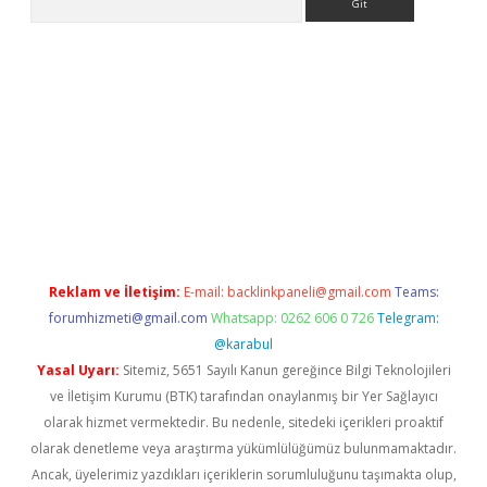
 yap
betexper bahis
Reklam ve İletişim:
E-mail:
backlinkpaneli@gmail.com
Teams:
forumhizmeti@gmail.com
Whatsapp: 0262 606 0 726
Telegram:
@karabul
Yasal Uyarı:
Sitemiz, 5651 Sayılı Kanun gereğince Bilgi Teknolojileri
ve İletişim Kurumu (BTK) tarafından onaylanmış bir Yer Sağlayıcı
olarak hizmet vermektedir. Bu nedenle, sitedeki içerikleri proaktif
olarak denetleme veya araştırma yükümlülüğümüz bulunmamaktadır.
Ancak, üyelerimiz yazdıkları içeriklerin sorumluluğunu taşımakta olup,