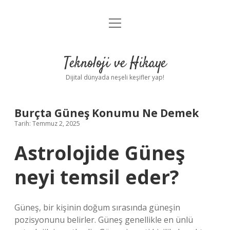
menüyü
Anasayfa
aç
Gizlilik Politikası
Teknoloji ve Hikaye
Yasal Uyarı
Dijital dünyada neşeli keşifler yap!
Hakkımızda
Burçta Güneş Konumu Ne Demek
Tarih: Temmuz 2, 2025
Astrolojide Güneş
neyi temsil eder?
Güneş, bir kişinin doğum sırasında güneşin
pozisyonunu belirler. Güneş genellikle en ünlü