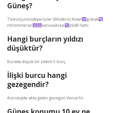
Güneş?
Tloburçunicodeyersizer (Modern) Aslan
gükak
chironirterazi
venusakrep
plül8 hattı
Hangi burçların yıldızı
düşüktür?
Burada düşük bir yıldızlı 5 burç.
İlişki burcu hangi
gezegendir?
Astrolojide akla gelen gezegen Venüs’tir.
Güneş konumu 10 ev ne