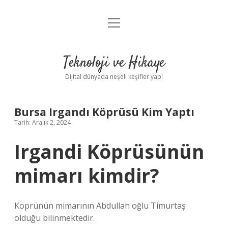
menüyü
Anasayfa
aç
Gizlilik Politikası
Teknoloji ve Hikaye
Yasal Uyarı
Dijital dünyada neşeli keşifler yap!
Hakkımızda
Bursa Irgandı Köprüsü Kim Yaptı
Tarih: Aralık 2, 2024
Irgandi Köprüsünün
mimarı kimdir?
Köprünün mimarının Abdullah oğlu Timurtaş
olduğu bilinmektedir.