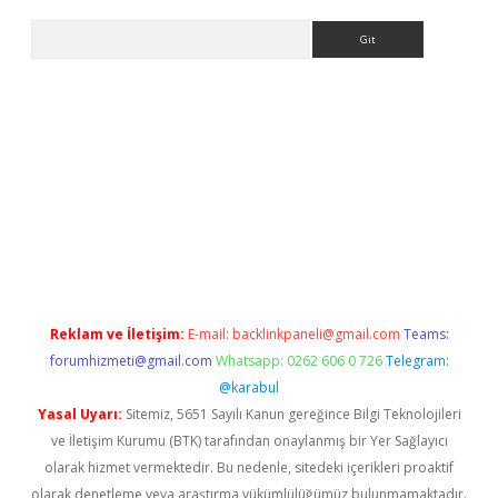
Arama
 yap
betexper bahis
Reklam ve İletişim:
E-mail:
backlinkpaneli@gmail.com
Teams:
forumhizmeti@gmail.com
Whatsapp: 0262 606 0 726
Telegram:
@karabul
Yasal Uyarı:
Sitemiz, 5651 Sayılı Kanun gereğince Bilgi Teknolojileri
ve İletişim Kurumu (BTK) tarafından onaylanmış bir Yer Sağlayıcı
olarak hizmet vermektedir. Bu nedenle, sitedeki içerikleri proaktif
olarak denetleme veya araştırma yükümlülüğümüz bulunmamaktadır.