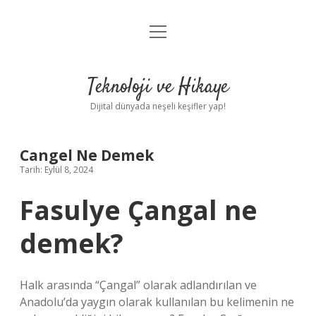
menüyü
Anasayfa
aç
Gizlilik Politikası
Teknoloji ve Hikaye
Yasal Uyarı
Dijital dünyada neşeli keşifler yap!
Hakkımızda
Cangel Ne Demek
Tarih: Eylül 8, 2024
Fasulye Çangal ne
demek?
Halk arasında “Çangal” olarak adlandırılan ve
Anadolu’da yaygın olarak kullanılan bu kelimenin ne