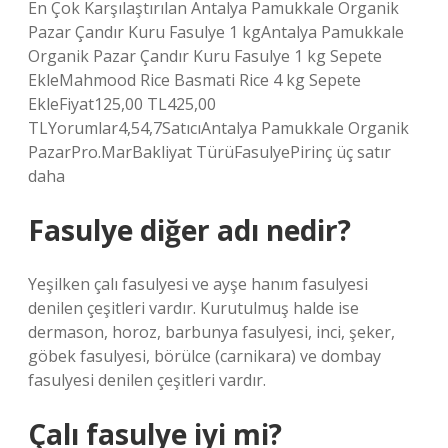
En Çok Karşılaştırılan Antalya Pamukkale Organik
Pazar Çandır Kuru Fasulye 1 kgAntalya Pamukkale
Organik Pazar Çandır Kuru Fasulye 1 kg Sepete
EkleMahmood Rice Basmati Rice 4 kg Sepete
EkleFiyat125,00 TL425,00
TLYorumlar4,54,7SatıcıAntalya Pamukkale Organik
PazarPro.MarBakliyat TürüFasulyePirinç üç satır
daha
Fasulye diğer adı nedir?
Yeşilken çalı fasulyesi ve ayşe hanım fasulyesi
denilen çeşitleri vardır. Kurutulmuş halde ise
dermason, horoz, barbunya fasulyesi, inci, şeker,
göbek fasulyesi, börülce (carnikara) ve dombay
fasulyesi denilen çeşitleri vardır.
Çalı fasulye iyi mi?