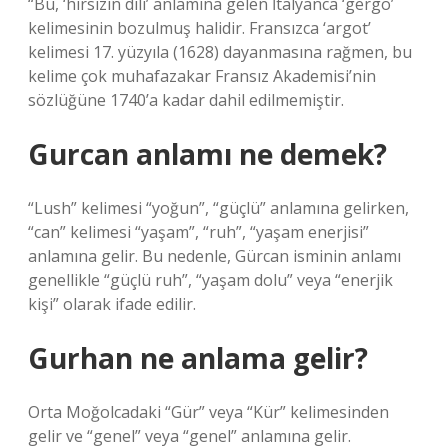
“Bu, ‘hırsızın dili’ anlamına gelen İtalyanca ‘gergo’
kelimesinin bozulmuş halidir. Fransızca ‘argot’
kelimesi 17. yüzyıla (1628) dayanmasına rağmen, bu
kelime çok muhafazakar Fransız Akademisi’nin
sözlüğüne 1740’a kadar dahil edilmemiştir.
Gurcan anlamı ne demek?
“Lush” kelimesi “yoğun”, “güçlü” anlamına gelirken,
“can” kelimesi “yaşam”, “ruh”, “yaşam enerjisi”
anlamına gelir. Bu nedenle, Gürcan isminin anlamı
genellikle “güçlü ruh”, “yaşam dolu” veya “enerjik
kişi” olarak ifade edilir.
Gurhan ne anlama gelir?
Orta Moğolcadaki “Gür” veya “Kür” kelimesinden
gelir ve “genel” veya “genel” anlamına gelir.