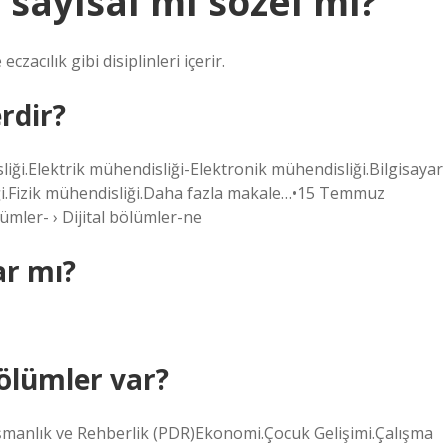
sayısal mı sözel mi?
eczacılık gibi disiplinleri içerir.
erdir?
liği.Elektrik mühendisliği-Elektronik mühendisliği.Bilgisayar
ği.Fizik mühendisliği.Daha fazla makale…•15 Temmuz
lümler- › Dijital bölümler-ne
ar mı?
 bölümler var?
nışmanlık ve Rehberlik (PDR)Ekonomi.Çocuk Gelişimi.Çalışma