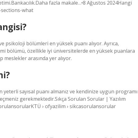
önetimi.Bankacılık.Daha fazla makale…•8 Ağustos 2024Hangi
l-sections-what
angisi?
ve psikoloji bölümleri en yüksek puanı alıyor. Ayrıca,
imi bölümü, özellikle iyi üniversitelerde en yüksek puanlara
meslekler arasında yer alıyor.
mi?
 yeterli sayısal puanı almanız ve kendinize uygun programı
eçmeniz gerekmektedir.Sıkça Sorulan Sorular | Yazılım
rulansorularKTÜ › ofyazilim › sikcasorulansorular