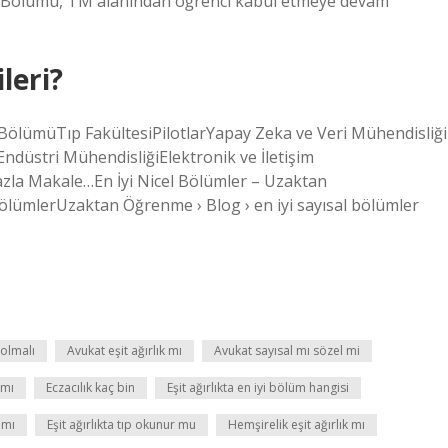
uk Bölümü, TM alanından öğrenci kabul etmeye devam
leri?
ği BölümüTıp FakültesiPilotlarYapay Zeka ve Veri Mühendisliği
düstri MühendisliğiElektronik ve İletişim
azla Makale…En İyi Nicel Bölümler – Uzaktan
ölümlerUzaktan Öğrenme › Blog › en iyi sayısal bölümler
 olmalı
Avukat eşit ağırlık mı
Avukat sayısal mı sözel mi
 mı
Eczacılık kaç bin
Eşit ağırlıkta en iyi bölüm hangisi
 mı
Eşit ağırlıkta tıp okunur mu
Hemşirelik eşit ağırlık mı