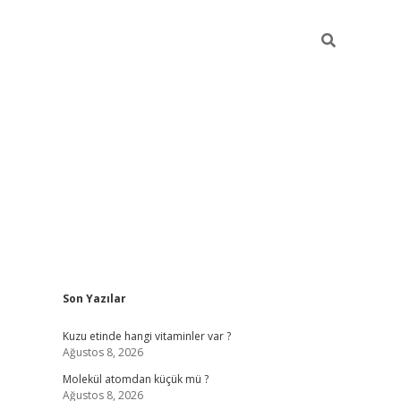
Sidebar
Son Yazılar
ilbet giriş yap
Kuzu etinde hangi vitaminler var ?
Ağustos 8, 2026
Molekül atomdan küçük mü ?
Ağustos 8, 2026