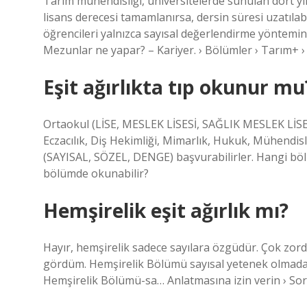
Tarım mühendisliği, üniversitelerde sunulan dört yıl
lisans derecesi tamamlanırsa, dersin süresi uzatılabi
öğrencileri yalnızca sayısal değerlendirme yöntemin
Mezunlar ne yapar? – Kariyer. › Bölümler › Tarım+ 
Eşit ağırlıkta tıp okunur mu
Ortaokul (LİSE, MESLEK LİSESİ, SAĞLIK MESLEK LİSES
Eczacılık, Diş Hekimliği, Mimarlık, Hukuk, Mühendis
(SAYISAL, SÖZEL, DENGE) başvurabilirler. Hangi b
bölümde okunabilir?
Hemşirelik eşit ağırlık mı?
Hayır, hemşirelik sadece sayılara özgüdür. Çok zord
gördüm. Hemşirelik Bölümü sayısal yetenek olmadan i
Hemşirelik Bölümü-sa… Anlatmasına izin verin › So