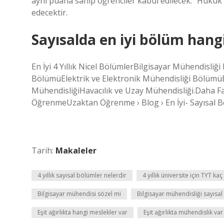
aynı puana sahip öğrenciler kabul edilecek.” Huk
edecektir.
Sayısalda en iyi bölüm hangi
En İyi 4 Yıllık Nicel BölümlerBilgisayar Mühendisli
BölümüElektrik ve Elektronik Mühendisliği BölümüEn
MühendisliğiHavacılık ve Uzay Mühendisliği.Daha F
ÖğrenmeUzaktan Öğrenme › Blog › En İyi- Sayısal B
Tarih:
Makaleler
4 yıllık sayısal bölümler nelerdir
4 yıllık üniversite için TYT kaç
Bilgisayar mühendisi sözel mi
Bilgisayar mühendisliği sayısal
Eşit ağırlıkta hangi meslekler var
Eşit ağırlıkta mühendislik var