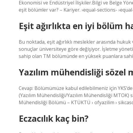
Ekonomisi ve Endüstriyel İlişkiler.Bilgi ve Belge Y
eşit bölümler var? – Kariyer. ›equal-sections- ›equa
Eşit ağırlıkta en iyi bölüm h
Bu noktada, eşit ağırlıklı meslekler arasında hukuk 
sonuçlar üniversiteye göre değişiyor. İşletme yönet
sahip olan TM bölümünde en yüksek puanlara sahip 
Yazılım mühendisliği sözel 
Cevap: Bölümümüze kabul edilebilmeniz için YKS’den
(Yazılım Mühendisliği/Yazılım Mühendisliği MTOK) s
Mühendisliği Bölümü – KTÜKTÜ › ofyazilim › sikcaso
Eczacılık kaç bin?