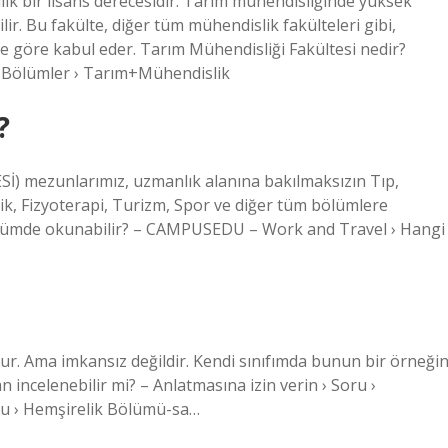
lık bir lisans derecesidir. Tarım mühendisliğinde yüksek
lir. Bu fakülte, diğer tüm mühendislik fakülteleri gibi,
e göre kabul eder. Tarım Mühendisliği Fakültesi nedir?
› Bölümler › Tarım+Mühendislik
?
İ) mezunlarımız, uzmanlık alanına bakılmaksızın Tıp,
lik, Fizyoterapi, Turizm, Spor ve diğer tüm bölümlere
ölümde okunabilir? – CAMPUSEDU – Work and Travel › Hangi
ur. Ama imkansız değildir. Kendi sınıfımda bunun bir örneğin
ncelenebilir mi? – Anlatmasına izin verin › Soru ›
ru › Hemşirelik Bölümü-sa…