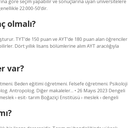
rına göre seçim yapabilir ve sonuçlarına uyan üniversitelere
enellikle 22.000-50’dir.
aç olmalı?
luşturur. TYT’de 150 puan ve AYT’de 180 puan alan öğrenciler
ilirler. Dört yıllık lisans bölümlerine alım AYT aracılığıyla
er var?
retmeni. Beden eğitimi öğretmeni. Felsefe öğretmeni. Psikoloji
log. Antropolog. Diğer makaleler… • 26 Mayıs 2023 Dengeli
eslek › esit- tarım Boğaziçi Enstitüsü › meslek › dengeli
mı?