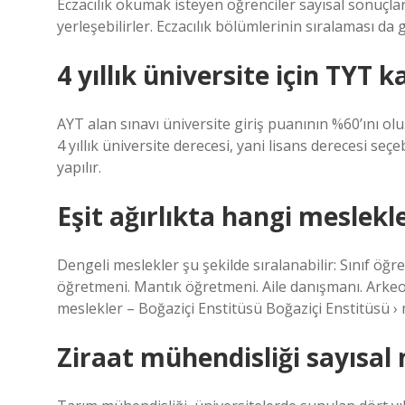
Eczacılık okumak isteyen öğrenciler sayısal sonuçla
yerleşebilirler. Eczacılık bölümlerinin sıralaması da g
4 yıllık üniversite için TYT k
AYT alan sınavı üniversite giriş puanının %60’ını o
4 yıllık üniversite derecesi, yani lisans derecesi seçeb
yapılır.
Eşit ağırlıkta hangi meslekl
Dengeli meslekler şu şekilde sıralanabilir: Sınıf öğ
öğretmeni. Mantık öğretmeni. Aile danışmanı. Arkeo
meslekler – Boğaziçi Enstitüsü Boğaziçi Enstitüsü › m
Ziraat mühendisliği sayısal 