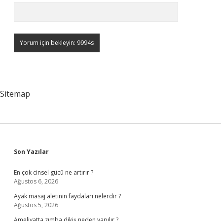
Sitemap
Sidebar
Son Yazılar
En çok cinsel gücü ne artırır ?
Ağustos 6, 2026
Ayak masaj aletinin faydaları nelerdir ?
Ağustos 5, 2026
Ameliyatta zımba dikiş neden yapılır ?