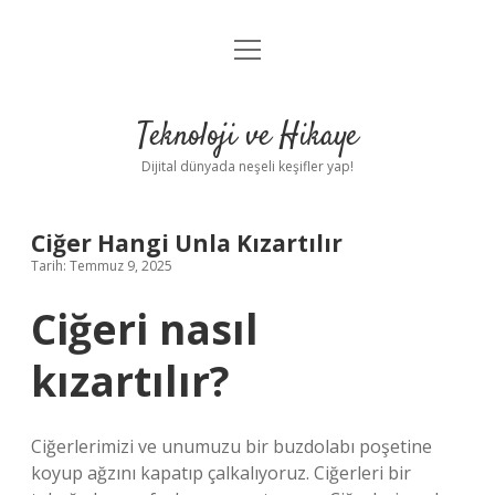
menüyü
Anasayfa
aç
Gizlilik Politikası
Teknoloji ve Hikaye
Yasal Uyarı
Dijital dünyada neşeli keşifler yap!
Hakkımızda
Ciğer Hangi Unla Kızartılır
Tarih: Temmuz 9, 2025
Ciğeri nasıl
kızartılır?
Ciğerlerimizi ve unumuzu bir buzdolabı poşetine
koyup ağzını kapatıp çalkalıyoruz. Ciğerleri bir