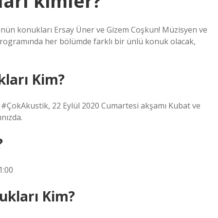
arı kimler?
münün konukları Ersay Üner ve Gizem Coşkun! Müzisyen ve
rogramında her bölümde farklı bir ünlü konuk olacak,
ları Kim?
n #ÇokAkustik, 22 Eylül 2020 Cumartesi akşamı Kubat ve
nızda.
?
1:00
ukları Kim?