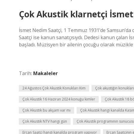
Çok Akustik klarnetçi İsmet
İsmet Nedim Saatçi, 1 Temmuz 1931’de Samsun’da d
Saatçi ise kanun sanatçısıydı. Dedesi kanun çalan 
başladı. Müzisyen bir ailenin çocuğu olarak müzikle 
Tarih:
Makaleler
24 Ağustos Çok Akustik Konukları Kim
Çok akustiğin konukları
Çok Akustik 16 Haziran 2024 konuğu kimler
Çok Akustik 18 
Çok Akustik bu akşam var mı
Çok Akustik hangi kanalda Kası
Çok Akustik NTV hangi gün
Çok Akustik programının sunucusu
Ercan Saatçi hangi kanalda program yapıyor
Ercan Saatçinin e