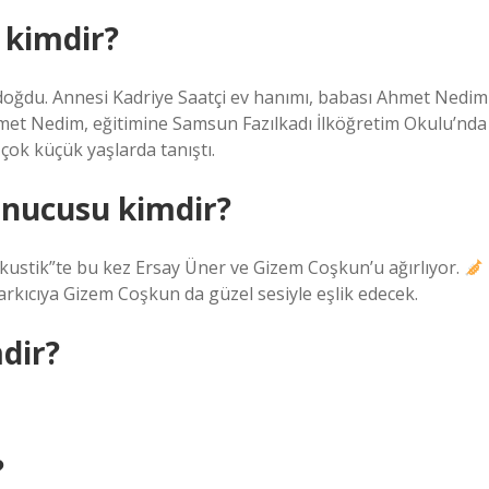
 kimdir?
oğdu. Annesi Kadriye Saatçi ev hanımı, babası Ahmet Nedim
İsmet Nedim, eğitimine Samsun Fazılkadı İlköğretim Okulu’nda
çok küçük yaşlarda tanıştı.
unucusu kimdir?
 Akustik”te bu kez Ersay Üner ve Gizem Coşkun’u ağırlıyor.
arkıcıya Gizem Coşkun da güzel sesiyle eşlik edecek.
mdir?
?