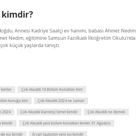
 kimdir?
oğdu. Annesi Kadriye Saatçi ev hanımı, babası Ahmet Nedim
İsmet Nedim, eğitimine Samsun Fazılkadı İlköğretim Okulu’nda
çok küçük yaşlarda tanıştı.
 kimler
Çok Akustik 16 Bölüm Konukları Kim
bölüm konuğu kim
Çok Akustik 2024 ne zaman
m 2024
Çok Akustik klarnetçi İsmet kimdir
Çok Akustik ne demek
 kimdir
Çok Akustik yeni bölüm konukları kimler 31 Ağustos
ski eşi kimdir
Ercan Saatçinin yeni eşi kimdir