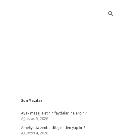
Sidebar
Son Yazılar
ilbet giriş ya
Ayak masaj aletinin faydaları nelerdir ?
Ağustos 5, 2026
Ameliyatta zımba dikiş neden yapılır ?
Ağustos 4, 2026