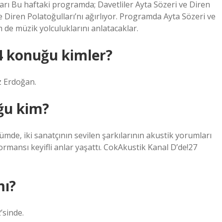
arı Bu haftaki programda; Davetliler Ayta Sözeri ve Diren
ve Diren Polatoğulları’nı ağırlıyor. Programda Ayta Sözeri ve
 de müzik yolculuklarını anlatacaklar.
4 konuğu kimler?
z Erdoğan.
ğu kim?
de, iki sanatçının sevilen şarkılarının akustik yorumları
ormansı keyifli anlar yaşattı. CokAkustik Kanal D’de!27
mı?
’sinde.