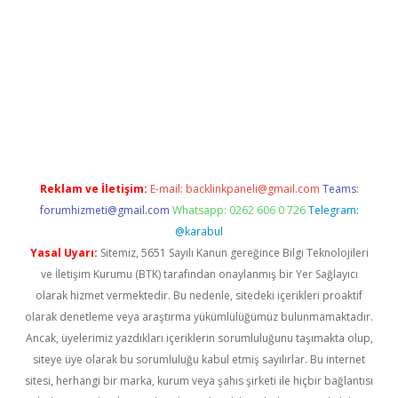
ş yap
betexper bahis
Reklam ve İletişim:
E-mail:
backlinkpaneli@gmail.com
Teams:
forumhizmeti@gmail.com
Whatsapp: 0262 606 0 726
Telegram:
@karabul
Yasal Uyarı:
Sitemiz, 5651 Sayılı Kanun gereğince Bilgi Teknolojileri
ve İletişim Kurumu (BTK) tarafından onaylanmış bir Yer Sağlayıcı
olarak hizmet vermektedir. Bu nedenle, sitedeki içerikleri proaktif
olarak denetleme veya araştırma yükümlülüğümüz bulunmamaktadır.
Ancak, üyelerimiz yazdıkları içeriklerin sorumluluğunu taşımakta olup,
siteye üye olarak bu sorumluluğu kabul etmiş sayılırlar. Bu internet
sitesi, herhangi bir marka, kurum veya şahıs şirketi ile hiçbir bağlantısı