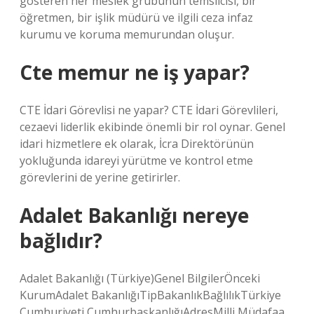
gösteren her meslek grubunun temsilcisi, bir
öğretmen, bir işlik müdürü ve ilgili ceza infaz
kurumu ve koruma memurundan oluşur.
Cte memur ne iş yapar?
CTE İdari Görevlisi ne yapar? CTE İdari Görevlileri,
cezaevi liderlik ekibinde önemli bir rol oynar. Genel
idari hizmetlere ek olarak, İcra Direktörünün
yokluğunda idareyi yürütme ve kontrol etme
görevlerini de yerine getirirler.
Adalet Bakanlığı nereye
bağlıdır?
Adalet Bakanlığı (Türkiye)Genel BilgilerÖnceki
KurumAdalet BakanlığıTipBakanlıkBağlılıkTürkiye
Cumhuriyeti CumhurbaşkanlığıAdresMilli Müdafaa