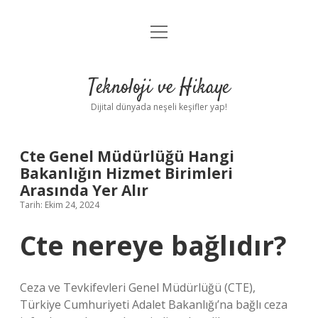
menüyü
Anasayfa
aç
Gizlilik Politikası
Teknoloji ve Hikaye
Yasal Uyarı
Dijital dünyada neşeli keşifler yap!
Hakkımızda
Cte Genel Müdürlüğü Hangi
Bakanlığın Hizmet Birimleri
Arasında Yer Alır
Tarih: Ekim 24, 2024
Cte nereye bağlıdır?
Ceza ve Tevkifevleri Genel Müdürlüğü (CTE),
Türkiye Cumhuriyeti Adalet Bakanlığı’na bağlı ceza