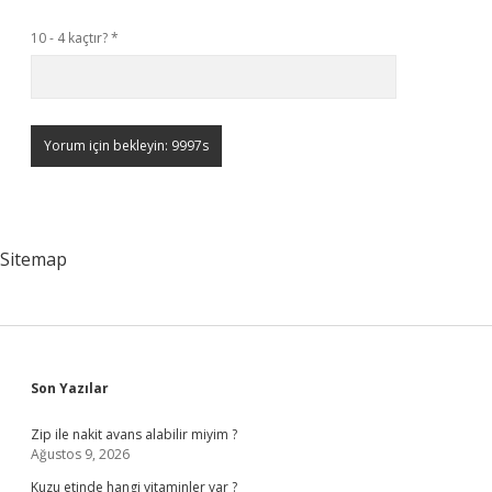
10 - 4 kaçtır?
*
Sitemap
Sidebar
Son Yazılar
Zip ile nakit avans alabilir miyim ?
Ağustos 9, 2026
Kuzu etinde hangi vitaminler var ?