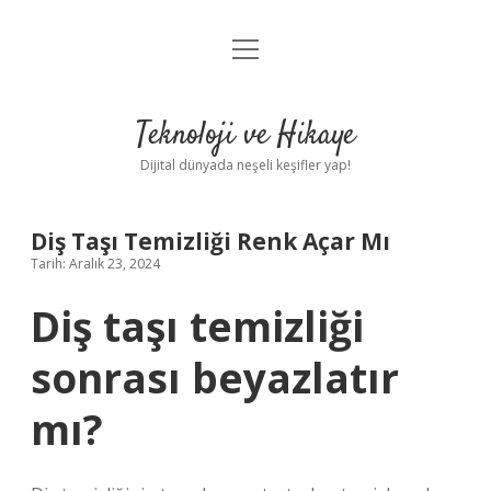
menüyü
Anasayfa
aç
Gizlilik Politikası
Teknoloji ve Hikaye
Yasal Uyarı
Dijital dünyada neşeli keşifler yap!
Hakkımızda
Diş Taşı Temizliği Renk Açar Mı
Tarih: Aralık 23, 2024
Diş taşı temizliği
sonrası beyazlatır
mı?