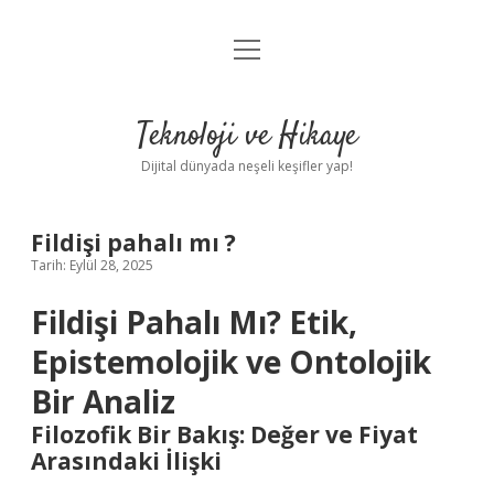
menüyü
Anasayfa
aç
Gizlilik Politikası
Teknoloji ve Hikaye
Yasal Uyarı
Dijital dünyada neşeli keşifler yap!
Hakkımızda
Fildişi pahalı mı ?
Tarih: Eylül 28, 2025
Fildişi Pahalı Mı? Etik,
Epistemolojik ve Ontolojik
Bir Analiz
Filozofik Bir Bakış: Değer ve Fiyat
Arasındaki İlişki