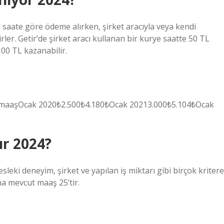
rı saate göre ödeme alırken, şirket aracıyla veya kendi
lirler. Getir’de şirket aracı kullanan bir kurye saatte 50 TL
100 TL kazanabilir.
a maaşOcak 2020₺2.500₺4.180₺Ocak 20213.000₺5.104₺Ocak
ır 2024?
sleki deneyim, şirket ve yapılan iş miktarı gibi birçok kritere
ma mevcut maaş 25’tir.