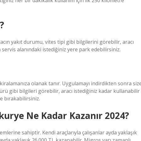
ığınız her bir dakikalık kullanım için ilk 250 kilometre
?
ın yakıt durumu, vites tipi gibi bilgilerini görebilir, aracı
servis alanındaki istediğiniz yere park edebilirsiniz.
kiralamanıza olanak tanır. Uygulamayı indirdikten sonra siz
rü gibi bilgileri görebilir, aracı istediğiniz kadar kullanabilir
 bırakabilirsiniz.
 kurye Ne Kadar Kazanır 2024?
emlerine sahiptir. Kendi araçlarıyla çalışanlar ayda yaklaşık
r ayda yaklaşık 26.000 TL kazanabilir. Migros yarı zamanlı