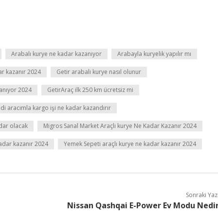
Arabalı kurye ne kadar kazanıyor
Arabayla kuryelik yapılır mı
ar kazanır 2024
Getir arabalı kurye nasıl olunur
zanıyor 2024
GetirAraç ilk 250 km ücretsiz mi
di aracımla kargo işi ne kadar kazandırır
dar olacak
Migros Sanal Market Araçlı kurye Ne Kadar Kazanır 2024
kadar kazanır 2024
Yemek Sepeti araçlı kurye ne kadar kazanır 2024
Sonraki Yaz
Nissan Qashqai E-Power Ev Modu Nedi