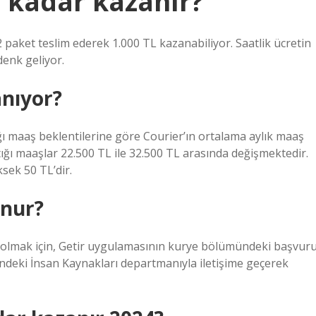
e kadar kazanır?
 paket teslim ederek 1.000 TL kazanabiliyor. Saatlik ücretin
enk geliyor.
anıyor?
ğı maaş beklentilerine göre Courier’ın ortalama aylık maaş
ştığı maaşlar 22.500 TL ile 32.500 TL arasında değişmektedir.
sek 50 TL’dir.
unur?
i olmak için, Getir uygulamasının kurye bölümündeki başvur
indeki İnsan Kaynakları departmanıyla iletişime geçerek