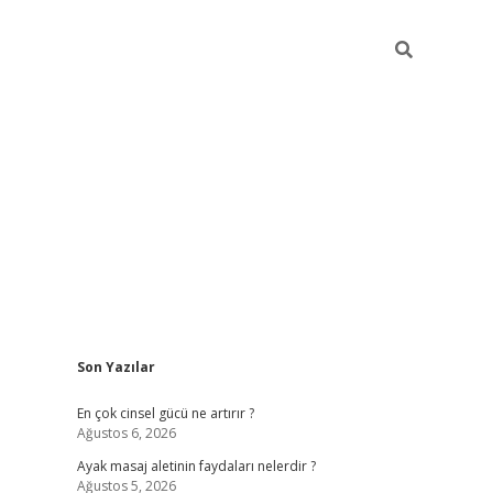
Sidebar
Son Yazılar
ilbet giriş
En çok cinsel gücü ne artırır ?
Ağustos 6, 2026
Ayak masaj aletinin faydaları nelerdir ?
Ağustos 5, 2026