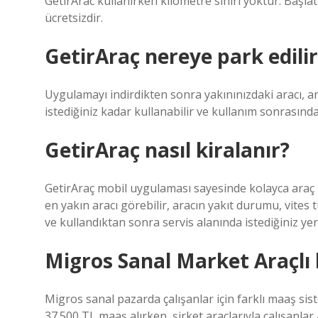
GetirArac kullanırken kilometre sınırı yoktur. Başlatt
ücretsizdir.
GetirAraç nereye park edilir
Uygulamayı indirdikten sonra yakınınızdaki aracı, arac
istediğiniz kadar kullanabilir ve kullanım sonrasında 
GetirAraç nasıl kiralanır?
GetirAraç mobil uygulaması sayesinde kolayca araç 
en yakın aracı görebilir, aracın yakıt durumu, vites tü
ve kullandıktan sonra servis alanında istediğiniz yere
Migros Sanal Market Araçlı
Migros sanal pazarda çalışanlar için farklı maaş sist
37.500 TL maaş alırken, şirket araçlarıyla çalışanla