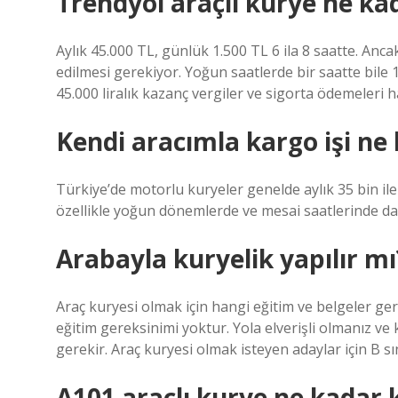
Trendyol araçlı kurye ne ka
Aylık 45.000 TL, günlük 1.500 TL 6 ila 8 saatte. Anc
edilmesi gerekiyor. Yoğun saatlerde bir saatte bile 1
45.000 liralık kazanç vergiler ve sigorta ödemeleri ha
Kendi aracımla kargo işi ne
Türkiye’de motorlu kuryeler genelde aylık 35 bin il
özellikle yoğun dönemlerde ve mesai saatlerinde dah
Arabayla kuryelik yapılır mı
Araç kuryesi olmak için hangi eğitim ve belgeler ger
eğitim gereksinimi yoktur. Yola elverişli olmanız ve 
gerekir. Araç kuryesi olmak isteyen adaylar için B sını
A101 araçlı kurye ne kadar 