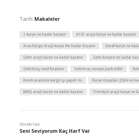
Tarih:
Makaleler
1 kurye ne kadar kazanır
A101 araçlı kurye ne kadar kazanır
Aras Kargo Araçlı kurye Ne Kadar Kazanır
Esnaf kurye ne kad
Getir araçlı kurye ne kadar kazanır
Getir kuryesi ne kadar ka
GetirAraç nasıl kiralanır
GetirAraç nereye park edilir
Ken
Kendi aracımla kargo işi yapılır mı
Kurye maaşları 2024 ne ka
MNG araçlı kurye ne kadar kazanır
Trendyol araçlı kurye ne 
Önceki Yazı
Seni Seviyorum Kaç Harf Var