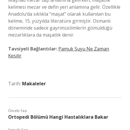
Maşhad mezar taşı anlamına gelirken, maşatlık
kelimesi mezar ve defin yeri anlamına gelir. Özellikle
Anadolu’da sıklıkla “maşat” olarak kullanılan bu
kelime, 15. yüzyılda literatüre girmiştir. Osmanlı
döneminde sadece gayrimüslimlerin gömüldüğü
mezarlıklara da maşatlık denir.
Tavsiyeli Bağlantılar:
Pamuk Suyu Ne Zaman
Kesilir
Tarih:
Makaleler
Önceki Yazı
Ortopedi Bölümü Hangi Hastalıklara Bakar
Sonraki Yazı