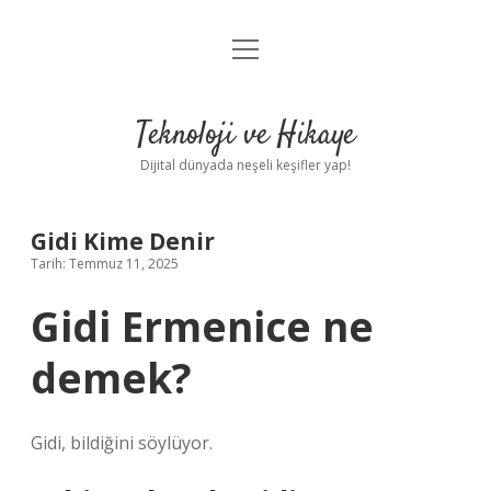
menüyü
Anasayfa
aç
Gizlilik Politikası
Teknoloji ve Hikaye
Yasal Uyarı
Dijital dünyada neşeli keşifler yap!
Hakkımızda
Gidi Kime Denir
Tarih: Temmuz 11, 2025
Gidi Ermenice ne
demek?
Gidi, bildiğini söylüyor.