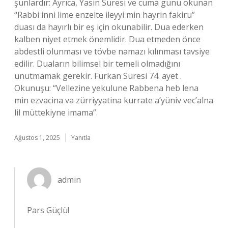
şunlardır: Ayrıca, Yasin Suresi ve cuma günü okunan
“Rabbi inni lime enzelte ileyyi min hayrin fakiru”
duası da hayırlı bir eş için okunabilir. Dua ederken
kalben niyet etmek önemlidir. Dua etmeden önce
abdestli olunması ve tövbe namazı kılınması tavsiye
edilir. Duaların bilimsel bir temeli olmadığını
unutmamak gerekir. Furkan Suresi 74. ayet .
Okunuşu: “Vellezine yekulune Rabbena heb lena
min ezvacina va zürriyyatina kurrate a’yüniv vec’alna
lil müttekiyne imama”.
Ağustos 1, 2025
Yanıtla
admin
Pars Güçlü!