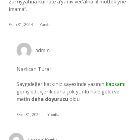
zürriyyatina kurrate a’yüniv vec’alna lil müttekiyne
imama”.
Ekim 31, 2024
Yanıtla
admin
Nazlıcan Tural!
Saygıdeğer katkınız sayesinde yazının
kapsamı
genişledi, içerik daha
çok yönlü
hale geldi ve
metin
daha doyurucu
oldu.
Ekim 31, 2024
Yanıtla