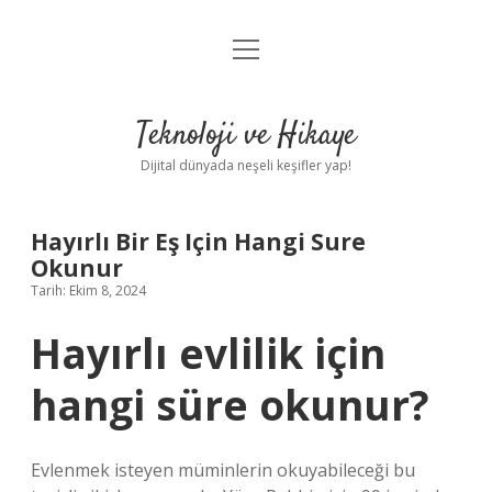
menüyü
Anasayfa
aç
Gizlilik Politikası
Teknoloji ve Hikaye
Yasal Uyarı
Dijital dünyada neşeli keşifler yap!
Hakkımızda
Hayırlı Bir Eş Için Hangi Sure
Okunur
Tarih: Ekim 8, 2024
Hayırlı evlilik için
hangi süre okunur?
Evlenmek isteyen müminlerin okuyabileceği bu