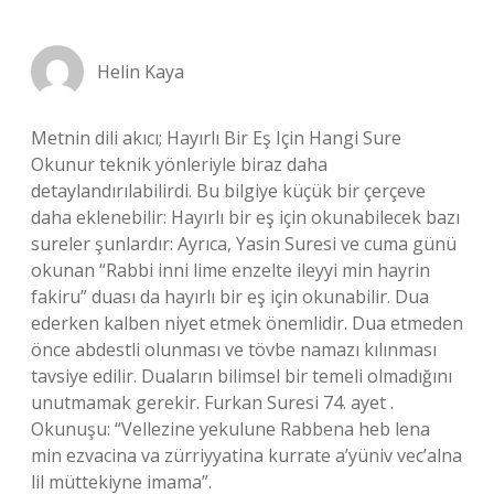
Helin Kaya
Metnin dili akıcı; Hayırlı Bir Eş Için Hangi Sure
Okunur teknik yönleriyle biraz daha
detaylandırılabilirdi. Bu bilgiye küçük bir çerçeve
daha eklenebilir: Hayırlı bir eş için okunabilecek bazı
sureler şunlardır: Ayrıca, Yasin Suresi ve cuma günü
okunan “Rabbi inni lime enzelte ileyyi min hayrin
fakiru” duası da hayırlı bir eş için okunabilir. Dua
ederken kalben niyet etmek önemlidir. Dua etmeden
önce abdestli olunması ve tövbe namazı kılınması
tavsiye edilir. Duaların bilimsel bir temeli olmadığını
unutmamak gerekir. Furkan Suresi 74. ayet .
Okunuşu: “Vellezine yekulune Rabbena heb lena
min ezvacina va zürriyyatina kurrate a’yüniv vec’alna
lil müttekiyne imama”.