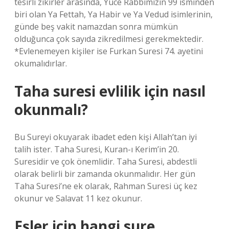
tesirli zikirler arasında, Yüce Rabbimizin 99 isminden
biri olan Ya Fettah, Ya Habir ve Ya Vedud isimlerinin,
günde beş vakit namazdan sonra mümkün
olduğunca çok sayıda zikredilmesi gerekmektedir.
*Evlenemeyen kişiler ise Furkan Suresi 74. ayetini
okumalıdırlar.
Taha suresi evlilik için nasıl
okunmalı?
Bu Sureyi okuyarak ibadet eden kişi Allah’tan iyi
talih ister. Taha Suresi, Kuran-ı Kerim’in 20.
Suresidir ve çok önemlidir. Taha Suresi, abdestli
olarak belirli bir zamanda okunmalıdır. Her gün
Taha Suresi’ne ek olarak, Rahman Suresi üç kez
okunur ve Salavat 11 kez okunur.
Eşler için hangi sure