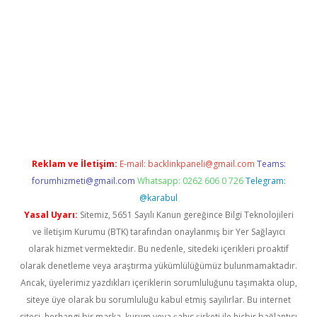
per bahis
Reklam ve İletişim:
E-mail:
backlinkpaneli@gmail.com
Teams:
forumhizmeti@gmail.com
Whatsapp: 0262 606 0 726
Telegram:
@karabul
Yasal Uyarı:
Sitemiz, 5651 Sayılı Kanun gereğince Bilgi Teknolojileri
ve İletişim Kurumu (BTK) tarafından onaylanmış bir Yer Sağlayıcı
olarak hizmet vermektedir. Bu nedenle, sitedeki içerikleri proaktif
olarak denetleme veya araştırma yükümlülüğümüz bulunmamaktadır.
Ancak, üyelerimiz yazdıkları içeriklerin sorumluluğunu taşımakta olup,
siteye üye olarak bu sorumluluğu kabul etmiş sayılırlar. Bu internet
sitesi, herhangi bir marka, kurum veya şahıs şirketi ile hiçbir bağlantısı