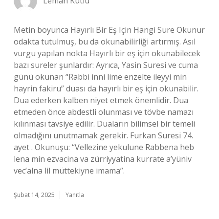
Leman Kutlu
Metin boyunca Hayırlı Bir Eş Için Hangi Sure Okunur
odakta tutulmuş, bu da okunabilirliği artırmış. Asıl
vurgu yapılan nokta Hayırlı bir eş için okunabilecek
bazı sureler şunlardır: Ayrıca, Yasin Suresi ve cuma
günü okunan “Rabbi inni lime enzelte ileyyi min
hayrin fakiru” duası da hayırlı bir eş için okunabilir.
Dua ederken kalben niyet etmek önemlidir. Dua
etmeden önce abdestli olunması ve tövbe namazı
kılınması tavsiye edilir. Duaların bilimsel bir temeli
olmadığını unutmamak gerekir. Furkan Suresi 74.
ayet . Okunuşu: “Vellezine yekulune Rabbena heb
lena min ezvacina va zürriyyatina kurrate a’yüniv
vec’alna lil müttekiyne imama”.
Şubat 14, 2025
Yanıtla