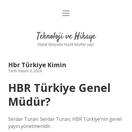
menüyü
Anasayfa
aç
Gizlilik Politikası
Teknoloji ve Hikaye
Yasal Uyarı
Dijital dünyada neşeli keşifler yap!
Hakkımızda
Hbr Türkiye Kimin
Tarih: Kasım 9, 2024
HBR Türkiye Genel
Müdür?
Serdar Turan. Serdar Turan, HBR Türkiye’nin genel
yayın yönetmenidir.