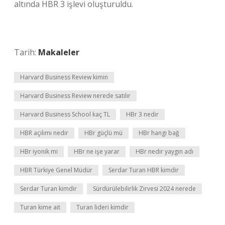
altında HBR 3 işlevi oluşturuldu.
Tarih:
Makaleler
Harvard Business Review kimin
Harvard Business Review nerede satılır
Harvard Business School kaç TL
HBr 3 nedir
HBR açılımı nedir
HBr güçlü mü
HBr hangi bağ
HBr iyonik mi
HBr ne işe yarar
HBr nedir yaygın adı
HBR Türkiye Genel Müdür
Serdar Turan HBR kimdir
Serdar Turan kimdir
Sürdürülebilirlik Zirvesi 2024 nerede
Turan kime ait
Turan lideri kimdir