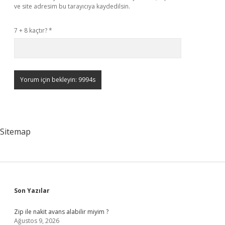
ve site adresim bu tarayıcıya kaydedilsin.
7 + 8 kaçtır?
*
Sitemap
Sidebar
Son Yazılar
Zip ile nakit avans alabilir miyim ?
Ağustos 9, 2026