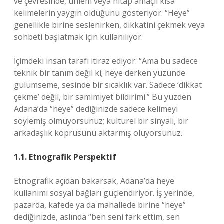
ve çevresinde, ünlem veya hitap amaçlı kısa
kelimelerin yaygın olduğunu gösteriyor. “Heye”
genellikle birine seslenirken, dikkatini çekmek veya
sohbeti başlatmak için kullanılıyor.
İçimdeki insan tarafı itiraz ediyor: “Ama bu sadece
teknik bir tanım değil ki; heye derken yüzünde
gülümseme, sesinde bir sıcaklık var. Sadece ‘dikkat
çekme’ değil, bir samimiyet bildirimi.” Bu yüzden
Adana’da “heye” dediğinizde sadece kelimeyi
söylemiş olmuyorsunuz; kültürel bir sinyali, bir
arkadaşlık köprüsünü aktarmış oluyorsunuz.
1.1. Etnografik Perspektif
Etnografik açıdan bakarsak, Adana’da heye
kullanımı sosyal bağları güçlendiriyor. İş yerinde,
pazarda, kafede ya da mahallede birine “heye”
dediğinizde, aslında “ben seni fark ettim, sen