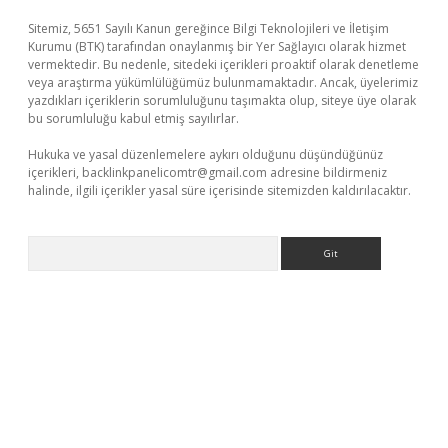
Sitemiz, 5651 Sayılı Kanun gereğince Bilgi Teknolojileri ve İletişim
Kurumu (BTK) tarafından onaylanmış bir Yer Sağlayıcı olarak hizmet
vermektedir. Bu nedenle, sitedeki içerikleri proaktif olarak denetleme
veya araştırma yükümlülüğümüz bulunmamaktadır. Ancak, üyelerimiz
yazdıkları içeriklerin sorumluluğunu taşımakta olup, siteye üye olarak
bu sorumluluğu kabul etmiş sayılırlar.
Hukuka ve yasal düzenlemelere aykırı olduğunu düşündüğünüz
içerikleri,
backlinkpanelicomtr@gmail.com
adresine bildirmeniz
halinde, ilgili içerikler yasal süre içerisinde sitemizden kaldırılacaktır.
Arama
riş yap
betexper bahis