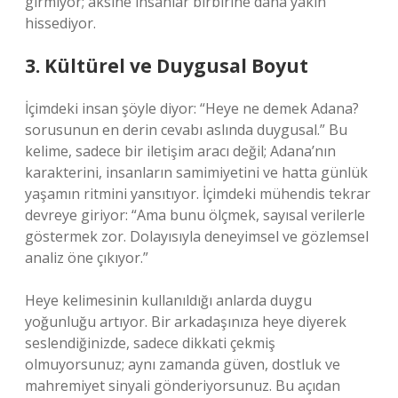
girmiyor; aksine insanlar birbirine daha yakın
hissediyor.
3. Kültürel ve Duygusal Boyut
İçimdeki insan şöyle diyor: “Heye ne demek Adana?
sorusunun en derin cevabı aslında duygusal.” Bu
kelime, sadece bir iletişim aracı değil; Adana’nın
karakterini, insanların samimiyetini ve hatta günlük
yaşamın ritmini yansıtıyor. İçimdeki mühendis tekrar
devreye giriyor: “Ama bunu ölçmek, sayısal verilerle
göstermek zor. Dolayısıyla deneyimsel ve gözlemsel
analiz öne çıkıyor.”
Heye kelimesinin kullanıldığı anlarda duygu
yoğunluğu artıyor. Bir arkadaşınıza heye diyerek
seslendiğinizde, sadece dikkati çekmiş
olmuyorsunuz; aynı zamanda güven, dostluk ve
mahremiyet sinyali gönderiyorsunuz. Bu açıdan