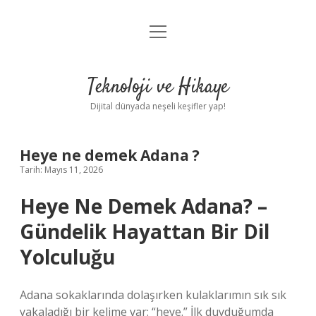
menüyü
Anasayfa
aç
Gizlilik Politikası
Teknoloji ve Hikaye
Yasal Uyarı
Dijital dünyada neşeli keşifler yap!
Hakkımızda
Heye ne demek Adana ?
Tarih: Mayıs 11, 2026
Heye Ne Demek Adana? –
Gündelik Hayattan Bir Dil
Yolculuğu
Adana sokaklarında dolaşırken kulaklarımın sık sık
yakaladığı bir kelime var: “heye.” İlk duyduğumda