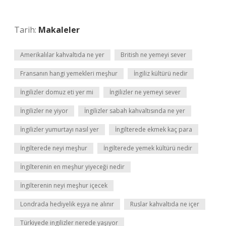
Tarih:
Makaleler
Amerikalılar kahvaltıda ne yer
British ne yemeyi sever
Fransanın hangi yemekleri meşhur
İngiliz kültürü nedir
İngilizler domuz eti yer mi
İngilizler ne yemeyi sever
İngilizler ne yiyor
İngilizler sabah kahvaltısında ne yer
İngilizler yumurtayı nasıl yer
İngilterede ekmek kaç para
İngilterede neyi meşhur
İngilterede yemek kültürü nedir
İngilterenin en meşhur yiyeceği nedir
İngilterenin neyi meşhur içecek
Londrada hediyelik eşya ne alınır
Ruslar kahvaltıda ne içer
Türkiyede ingilizler nerede yaşıyor