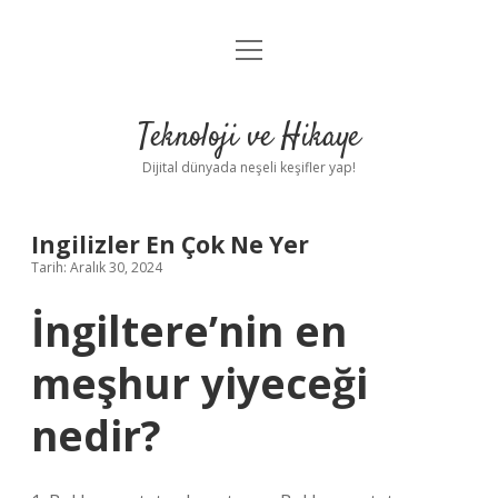
menüyü
Anasayfa
aç
Gizlilik Politikası
Teknoloji ve Hikaye
Yasal Uyarı
Dijital dünyada neşeli keşifler yap!
Hakkımızda
Ingilizler En Çok Ne Yer
Tarih: Aralık 30, 2024
İngiltere’nin en
meşhur yiyeceği
nedir?