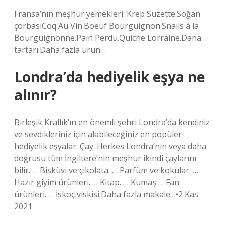
Fransa’nın meşhur yemekleri: Krep Suzette.Soğan
çorbasıCoq Au Vin.Boeuf Bourguignon.Snails à la
Bourguignonne.Pain Perdu.Quiche Lorraine.Dana
tartarı.Daha fazla ürün…
Londra’da hediyelik eşya ne
alınır?
Birleşik Krallık’ın en önemli şehri Londra’da kendiniz
ve sevdikleriniz için alabileceğiniz en popüler
hediyelik eşyalar: Çay. Herkes Londra’nın veya daha
doğrusu tüm İngiltere’nin meşhur ikindi çaylarını
bilir. … Bisküvi ve çikolata. … Parfüm ve kokular. …
Hazır giyim ürünleri. … Kitap. … Kumaş … Fan
ürünleri. … İskoç viskisi.Daha fazla makale…•2 Kas
2021