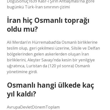
DoğuSonuç1639 Kasr-ı Şirin Antlaşması’na göre
bugünkü Türk-İran sınırının çizimi
İran hiç Osmanlı toprağı
oldu mu?
Ali Merdan’ın Hürremabad’da Osmanlı birliklerine
teslim olup, geri çekilmesi üzerine, Silsile ve Delfan
bölgelerinden gelen askerlerden oluşan İran
birliklerini, Aleşter Savaşı’nda kesin bir yenilgiye
uğratınca, Luristan da (120 yıl sonra) Osmanlı
yönetimine girdi.
Osmanlı hangi ülkede kaç
yıl kaldı?
AvrupaDevletDönemToplam