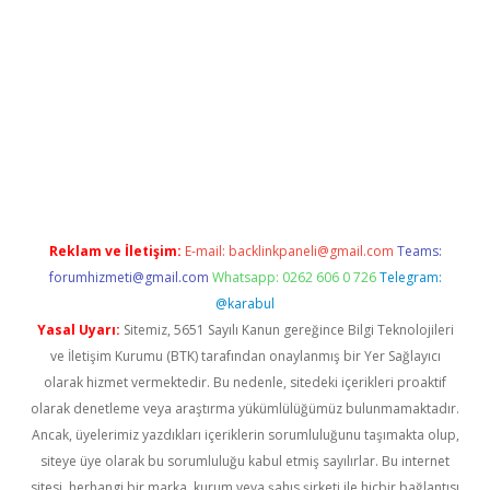
 yap
betexper bahis
Reklam ve İletişim:
E-mail:
backlinkpaneli@gmail.com
Teams:
forumhizmeti@gmail.com
Whatsapp: 0262 606 0 726
Telegram:
@karabul
Yasal Uyarı:
Sitemiz, 5651 Sayılı Kanun gereğince Bilgi Teknolojileri
ve İletişim Kurumu (BTK) tarafından onaylanmış bir Yer Sağlayıcı
olarak hizmet vermektedir. Bu nedenle, sitedeki içerikleri proaktif
olarak denetleme veya araştırma yükümlülüğümüz bulunmamaktadır.
Ancak, üyelerimiz yazdıkları içeriklerin sorumluluğunu taşımakta olup,
siteye üye olarak bu sorumluluğu kabul etmiş sayılırlar. Bu internet
sitesi, herhangi bir marka, kurum veya şahıs şirketi ile hiçbir bağlantısı