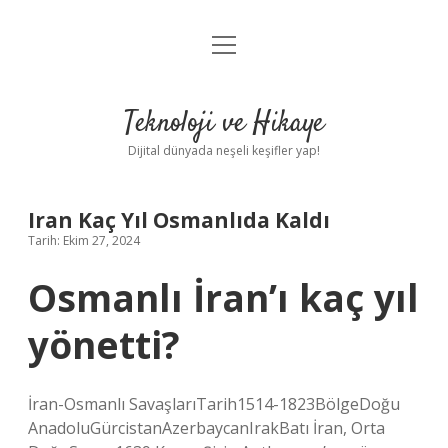
menüyü
Anasayfa
aç
Gizlilik Politikası
Teknoloji ve Hikaye
Yasal Uyarı
Dijital dünyada neşeli keşifler yap!
Hakkımızda
Iran Kaç Yıl Osmanlıda Kaldı
Tarih: Ekim 27, 2024
Osmanlı İran’ı kaç yıl
yönetti?
İran-Osmanlı SavaşlarıTarih1514-1823BölgeDoğu
AnadoluGürcistanAzerbaycanIrakBatı İran, Orta