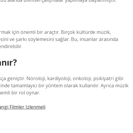
bu alanda bilimsel çalışmalar yapılmaya başlanmıştır.
rmak için önemli bir araçtır. Birçok kültürde müzik,
sini ve şarkı söylemesini sağlar. Bu, insanlar arasında
ndirebilir.
nır?
eniştir. Nöroloji, kardiyoloji, onkoloji, psikiyatri gibi
isinde tamamlayıcı bir yöntem olarak kullanılır. Ayrıca müzik
emli bir rol oynar.
ngi Filmler Izlenmeli