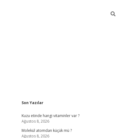
Sidebar
Son Yazılar
ilbet giriş ya
Kuzu etinde hangi vitaminler var ?
Ağustos 8, 2026
Molekül atomdan küçük mü ?
Ağustos 8, 2026