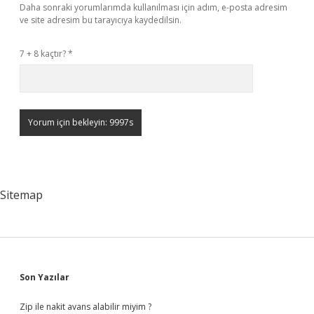
Daha sonraki yorumlarımda kullanılması için adım, e-posta adresim
ve site adresim bu tarayıcıya kaydedilsin.
7 + 8 kaçtır?
*
Sitemap
Sidebar
Son Yazılar
Zip ile nakit avans alabilir miyim ?