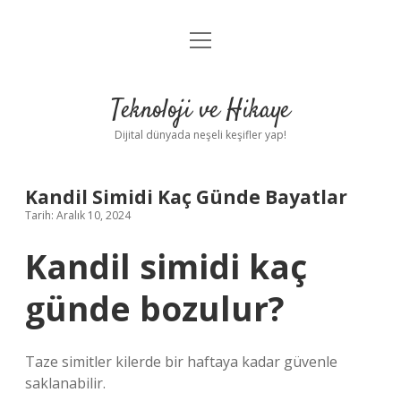
menüyü
Anasayfa
aç
Gizlilik Politikası
Teknoloji ve Hikaye
Yasal Uyarı
Dijital dünyada neşeli keşifler yap!
Hakkımızda
Kandil Simidi Kaç Günde Bayatlar
Tarih: Aralık 10, 2024
Kandil simidi kaç
günde bozulur?
Taze simitler kilerde bir haftaya kadar güvenle
saklanabilir.