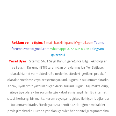
 yap
betexper bahis
Reklam ve İletişim:
E-mail:
backlinkpaneli@gmail.com
Teams:
forumhizmeti@gmail.com
Whatsapp: 0262 606 0 726
Telegram:
@karabul
Yasal Uyarı:
Sitemiz, 5651 Sayılı Kanun gereğince Bilgi Teknolojileri
ve İletişim Kurumu (BTK) tarafından onaylanmış bir Yer Sağlayıcı
olarak hizmet vermektedir. Bu nedenle, sitedeki içerikleri proaktif
olarak denetleme veya araştırma yükümlülüğümüz bulunmamaktadır.
Ancak, üyelerimiz yazdıkları içeriklerin sorumluluğunu taşımakta olup,
siteye üye olarak bu sorumluluğu kabul etmiş sayılırlar. Bu internet
sitesi, herhangi bir marka, kurum veya şahıs şirketi ile hiçbir bağlantısı
bulunmamaktadır. Sitede yalnızca kendi hazırladığımız makaleler
paylaşılmaktadır. Burada yer alan içerikler haber niteliği taşımamakta