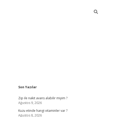
Sidebar
Son Yazılar
ilbet giriş 
Zip ile nakit avans alabilir miyim ?
Ağustos 9, 2026
Kuzu etinde hangi vitaminler var ?
Ağustos 8, 2026