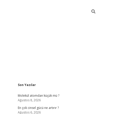
Sidebar
Son Yazılar
ilbet giriş
Molekül atomdan küçük mü ?
Ağustos 8, 2026
En çok cinsel gücü ne artırır ?
Ağustos 6, 2026