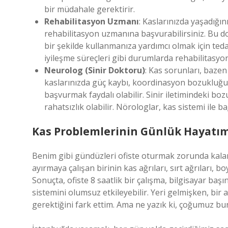
bir müdahale gerektirir.
Rehabilitasyon Uzmanı
: Kaslarınızda yaşadığı
rehabilitasyon uzmanına başvurabilirsiniz. Bu dok
bir şekilde kullanmanıza yardımcı olmak için tedav
iyileşme süreçleri gibi durumlarda rehabilitasyo
Neurolog (Sinir Doktoru)
: Kas sorunları, bazen
kaslarınızda güç kaybı, koordinasyon bozukluğu 
başvurmak faydalı olabilir. Sinir iletimindeki boz
rahatsızlık olabilir. Nörologlar, kas sistemi ile ba
Kas Problemlerinin Günlük Hayatımı
Benim gibi gündüzleri ofiste oturmak zorunda kalan
ayırmaya çalışan birinin kas ağrıları, sırt ağrıları, b
Sonuçta, ofiste 8 saatlik bir çalışma, bilgisayar ba
sistemini olumsuz etkileyebilir. Yeri gelmişken, b
gerektiğini fark ettim. Ama ne yazık ki, çoğumuz bun