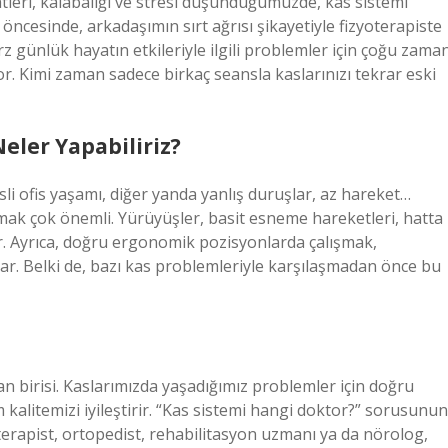
tleri, kalabalığı ve stresi düşündüğümüzde, kas sistemi
öncesinde, arkadaşımın sırt ağrısı şikayetiyle fizyoterapiste
z günlük hayatın etkileriyle ilgili problemler için çoğu zama
r. Kimi zaman sadece birkaç seansla kaslarınızı tekrar eski
eler Yapabiliriz?
esli ofis yaşamı, diğer yanda yanlış duruşlar, az hareket…
pmak çok önemli. Yürüyüşler, basit esneme hareketleri, hatta
ilir. Ayrıca, doğru ergonomik pozisyonlarda çalışmak,
ar. Belki de, bazı kas problemleriyle karşılaşmadan önce bu
 birisi. Kaslarımızda yaşadığımız problemler için doğru
 kalitemizi iyileştirir. “Kas sistemi hangi doktor?” sorusunun
terapist, ortopedist, rehabilitasyon uzmanı ya da nörolog,