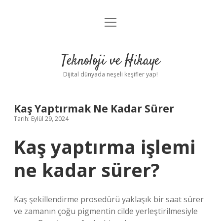
menüyü
Anasayfa
aç
Gizlilik Politikası
Teknoloji ve Hikaye
Yasal Uyarı
Dijital dünyada neşeli keşifler yap!
Hakkımızda
Kaş Yaptırmak Ne Kadar Sürer
Tarih: Eylül 29, 2024
Kaş yaptırma işlemi
ne kadar sürer?
Kaş şekillendirme prosedürü yaklaşık bir saat sürer
ve zamanın çoğu pigmentin cilde yerleştirilmesiyle