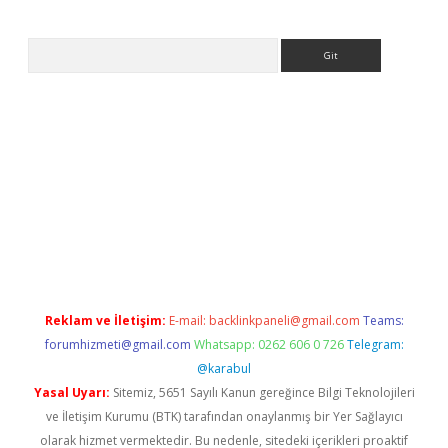
Arama
per bahis
Reklam ve İletişim:
E-mail:
backlinkpaneli@gmail.com
Teams:
forumhizmeti@gmail.com
Whatsapp: 0262 606 0 726
Telegram:
@karabul
Yasal Uyarı:
Sitemiz, 5651 Sayılı Kanun gereğince Bilgi Teknolojileri
ve İletişim Kurumu (BTK) tarafından onaylanmış bir Yer Sağlayıcı
olarak hizmet vermektedir. Bu nedenle, sitedeki içerikleri proaktif