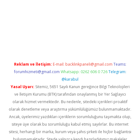
yap
betexper bahis
Reklam ve İletişim:
E-mail:
backlinkpaneli@gmail.com
Teams:
forumhizmeti@gmail.com
Whatsapp: 0262 606 0 726
Telegram:
@karabul
Yasal Uyarı:
Sitemiz, 5651 Sayılı Kanun gereğince Bilgi Teknolojileri
ve İletişim Kurumu (BTK) tarafından onaylanmış bir Yer Sağlayıcı
olarak hizmet vermektedir. Bu nedenle, sitedeki içerikleri proaktif
olarak denetleme veya araştırma yükümlülüğümüz bulunmamaktadır.
Ancak, üyelerimiz yazdıkları içeriklerin sorumluluğunu taşımakta olup,
siteye üye olarak bu sorumluluğu kabul etmiş sayılırlar. Bu internet
sitesi, herhangi bir marka, kurum veya şahıs şirketi ile hiçbir bağlantısı
bulunmamaktadır. Sitede yalnızca kendi hazırladığımız makaleler