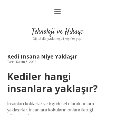
menüyü
Anasayfa
aç
Gizlilik Politikası
Teknoloji ve Hikaye
Yasal Uyarı
Dijital dünyada neşeli keşifler yap!
Hakkımızda
Kedi Insana Niye Yaklaşır
Tarih: Kasım 5, 2024
Kediler hangi
insanlara yaklaşır?
İnsanları koklarlar ve içgüdüsel olarak onlara
yaklaşırlar. İnsanlara kokuların onlara ilettiği