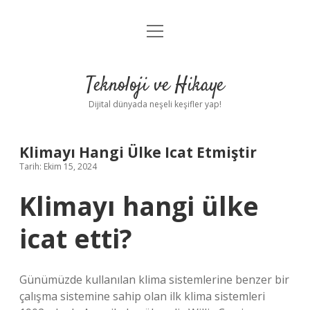
menüyü
Anasayfa
aç
Gizlilik Politikası
Teknoloji ve Hikaye
Yasal Uyarı
Dijital dünyada neşeli keşifler yap!
Hakkımızda
Klimayı Hangi Ülke Icat Etmiştir
Tarih: Ekim 15, 2024
Klimayı hangi ülke
icat etti?
Günümüzde kullanılan klima sistemlerine benzer bir
çalışma sistemine sahip olan ilk klima sistemleri