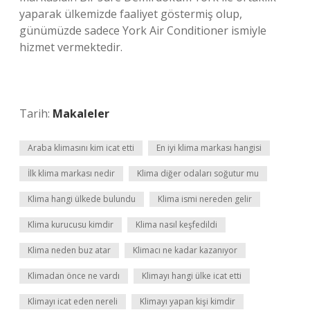
yaparak ülkemizde faaliyet göstermiş olup,
günümüzde sadece York Air Conditioner ismiyle
hizmet vermektedir.
Tarih:
Makaleler
Araba klimasını kim icat etti
En iyi klima markası hangisi
İlk klima markası nedir
Klima diğer odaları soğutur mu
Klima hangi ülkede bulundu
Klima ismi nereden gelir
Klima kurucusu kimdir
Klima nasıl keşfedildi
Klima neden buz atar
Klimacı ne kadar kazanıyor
Klimadan önce ne vardı
Klimayı hangi ülke icat etti
Klimayı icat eden nereli
Klimayı yapan kişi kimdir