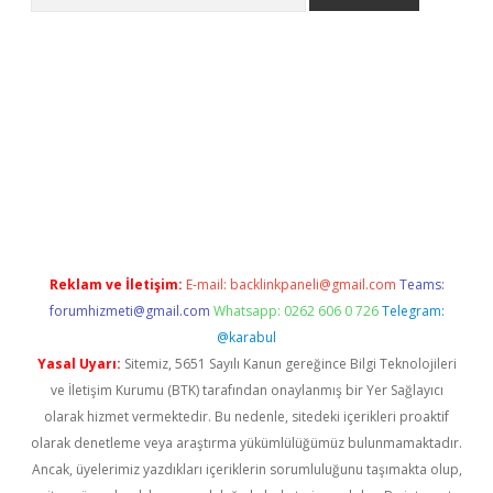
yap
betexper bahis
Reklam ve İletişim:
E-mail:
backlinkpaneli@gmail.com
Teams:
forumhizmeti@gmail.com
Whatsapp: 0262 606 0 726
Telegram:
@karabul
Yasal Uyarı:
Sitemiz, 5651 Sayılı Kanun gereğince Bilgi Teknolojileri
ve İletişim Kurumu (BTK) tarafından onaylanmış bir Yer Sağlayıcı
olarak hizmet vermektedir. Bu nedenle, sitedeki içerikleri proaktif
olarak denetleme veya araştırma yükümlülüğümüz bulunmamaktadır.
Ancak, üyelerimiz yazdıkları içeriklerin sorumluluğunu taşımakta olup,