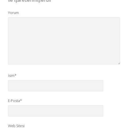
ile işaretlenmişlerdir
Yorum
İsim*
E-Posta*
Web Sitesi