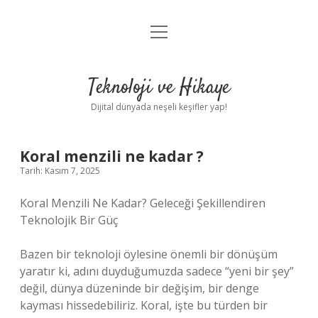
menüyü
Anasayfa
aç
Gizlilik Politikası
Teknoloji ve Hikaye
Yasal Uyarı
Dijital dünyada neşeli keşifler yap!
Hakkımızda
Koral menzili ne kadar ?
Tarih: Kasım 7, 2025
Koral Menzili Ne Kadar? Geleceği Şekillendiren
Teknolojik Bir Güç
Bazen bir teknoloji öylesine önemli bir dönüşüm
yaratır ki, adını duyduğumuzda sadece “yeni bir şey”
değil, dünya düzeninde bir değişim, bir denge
kayması hissedebiliriz. Koral, işte bu türden bir