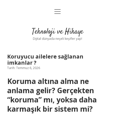
menüyü
Anasayfa
aç
Gizlilik Politikası
Teknoloji ve Hikaye
Yasal Uyarı
Dijital dünyada neşeli keşifler yap!
Hakkımızda
Koruyucu ailelere sağlanan
imkanlar ?
Tarih: Temmuz 6, 2026
Koruma altına alma ne
anlama gelir? Gerçekten
“koruma” mı, yoksa daha
karmaşık bir sistem mi?