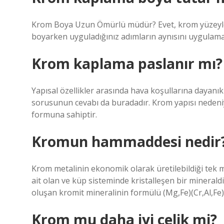
Krom Boya Uzun Ömürlü müdür? Evet, krom yüzeyler
boyarken uyguladığınız adımların aynısını uygulamal
Krom kaplama paslanır mı?
Yapısal özellikler arasında hava koşullarına dayanıkl
sorusunun cevabı da buradadır. Krom yapısı nedeni
formuna sahiptir.
Kromun hammaddesi nedir
Krom metalinin ekonomik olarak üretilebildiği tek m
ait olan ve küp sisteminde kristalleşen bir minera
oluşan kromit mineralinin formülü (Mg,Fe)(Cr,Al,Fe)2
Krom mu daha iyi çelik mi?