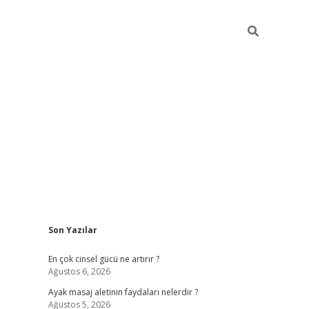
Sidebar
Son Yazılar
ilbet giriş ya
En çok cinsel gücü ne artırır ?
Ağustos 6, 2026
Ayak masaj aletinin faydaları nelerdir ?
Ağustos 5, 2026