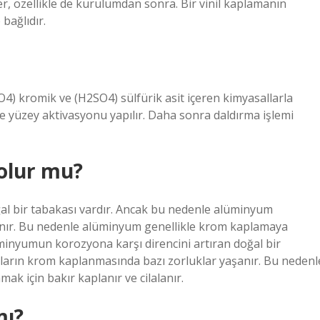
r, özellikle de kurulumdan sonra. Bir vinil kaplamanın
bağlıdır.
O4) kromik ve (H2SO4) sülfürik asit içeren kimyasallarla
 ile yüzey aktivasyonu yapılır. Daha sonra daldırma işlemi
olur mu?
al bir tabakası vardır. Ancak bu nedenle alüminyum
anır. Bu nedenle alüminyum genellikle krom kaplamaya
lüminyumun korozyona karşı direncini artıran doğal bir
ların krom kaplanmasında bazı zorluklar yaşanır. Bu nedenl
k için bakır kaplanır ve cilalanır.
mı?