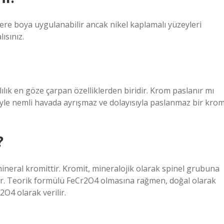
e boya uygulanabilir ancak nikel kaplamalı yüzeyleri
ısınız.
ılık en göze çarpan özelliklerden biridir. Krom paslanır mı
yle nemli havada ayrışmaz ve dolayısıyla paslanmaz bir kro
?
ineral kromittir. Kromit, mineralojik olarak spinel grubuna
ldir. Teorik formülü FeCr2O4 olmasına rağmen, doğal olarak
O4 olarak verilir.