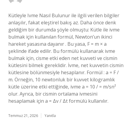
Kütleyle Ivme Nasıl Bulunur ile ilgili verilen bilgiler
anlaşılır, fakat eleştirel bakış az. Daha önce denk
geldiğim bir durumda şöyle olmuştu: Kütle ile ivme
bulmak için kullanılan formül, Newton’un ikinci
hareket yasasına dayanır . Bu yasa, F = m × a
şeklinde ifade edilir. Bu formülü kullanarak ivme
bulmak için, cisme etki eden net kuvveti ve cismin
kütlesini bilmek gereklidir. İvme, net kuvvetin cismin
kütlesine bölünmesiyle hesaplanır. Formül : a = F /
m. Örneğin, 10 newtonluk bir kuvvet kilogramlık
kütle üzerine etki ettiğinde, ivme a = 10 / = m/sn²
olur. Ayrıca, bir cismin ortalama ivmesini
hesaplamak için a = Δv / Δt formülü kullanılır.
Temmuz 21, 2026
Yanıtla