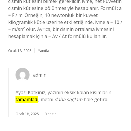
cismin kütlesini bilmek gereklidir. İvme, net kuvvetin
cismin kütlesine bölünmesiyle hesaplanır. Formül : a
= F / m. Örneğin, 10 newtonluk bir kuvvet
kilogramlık kütle üzerine etki ettiğinde, ivme a = 10 /
= m/sn² olur. Ayrıca, bir cismin ortalama ivmesini
hesaplamak için a = Δv / Δt formülü kullanılır.
Ocak 18, 2025
Yanıtla
admin
Ayaz! Katkınız, yazının eksik kalan kısımlarını
tamamladı
, metni
daha sağlam
hale getirdi.
Ocak 18, 2025
Yanıtla