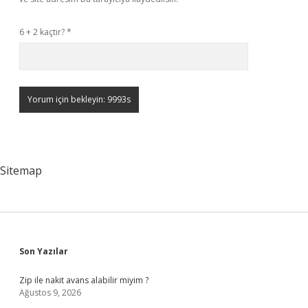
6 + 2 kaçtır?
*
Sitemap
Sidebar
Son Yazılar
Zip ile nakit avans alabilir miyim ?
Ağustos 9, 2026