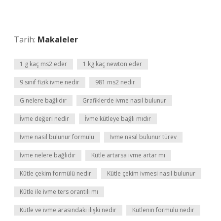
Tarih:
Makaleler
1 g kaç ms2 eder
1 kg kaç newton eder
9 sınıf fizik ivme nedir
981 ms2 nedir
G nelere bağlıdır
Grafiklerde ivme nasıl bulunur
İvme değeri nedir
İvme kütleye bağlı mıdır
İvme nasıl bulunur formülü
İvme nasıl bulunur türev
İvme nelere bağlıdır
Kütle artarsa ivme artar mı
Kütle çekim formülü nedir
Kütle çekim ivmesi nasıl bulunur
Kütle ile ivme ters orantılı mı
Kütle ve ivme arasındaki ilişki nedir
Kütlenin formülü nedir