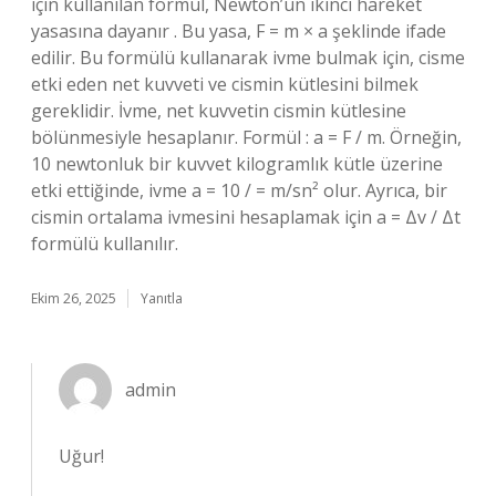
için kullanılan formül, Newton’un ikinci hareket
yasasına dayanır . Bu yasa, F = m × a şeklinde ifade
edilir. Bu formülü kullanarak ivme bulmak için, cisme
etki eden net kuvveti ve cismin kütlesini bilmek
gereklidir. İvme, net kuvvetin cismin kütlesine
bölünmesiyle hesaplanır. Formül : a = F / m. Örneğin,
10 newtonluk bir kuvvet kilogramlık kütle üzerine
etki ettiğinde, ivme a = 10 / = m/sn² olur. Ayrıca, bir
cismin ortalama ivmesini hesaplamak için a = Δv / Δt
formülü kullanılır.
Ekim 26, 2025
Yanıtla
admin
Uğur!