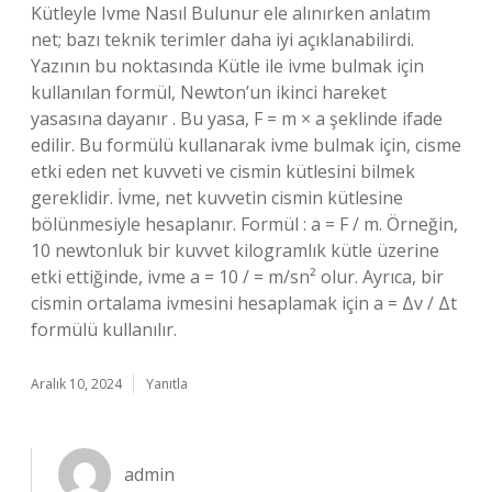
Kütleyle Ivme Nasıl Bulunur ele alınırken anlatım
net; bazı teknik terimler daha iyi açıklanabilirdi.
Yazının bu noktasında Kütle ile ivme bulmak için
kullanılan formül, Newton’un ikinci hareket
yasasına dayanır . Bu yasa, F = m × a şeklinde ifade
edilir. Bu formülü kullanarak ivme bulmak için, cisme
etki eden net kuvveti ve cismin kütlesini bilmek
gereklidir. İvme, net kuvvetin cismin kütlesine
bölünmesiyle hesaplanır. Formül : a = F / m. Örneğin,
10 newtonluk bir kuvvet kilogramlık kütle üzerine
etki ettiğinde, ivme a = 10 / = m/sn² olur. Ayrıca, bir
cismin ortalama ivmesini hesaplamak için a = Δv / Δt
formülü kullanılır.
Aralık 10, 2024
Yanıtla
admin