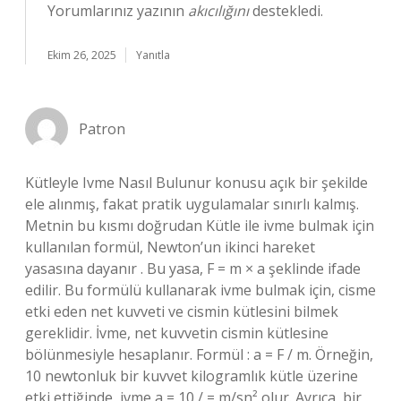
Yorumlarınız yazının
akıcılığını
destekledi.
Ekim 26, 2025
Yanıtla
Patron
Kütleyle Ivme Nasıl Bulunur konusu açık bir şekilde
ele alınmış, fakat pratik uygulamalar sınırlı kalmış.
Metnin bu kısmı doğrudan Kütle ile ivme bulmak için
kullanılan formül, Newton’un ikinci hareket
yasasına dayanır . Bu yasa, F = m × a şeklinde ifade
edilir. Bu formülü kullanarak ivme bulmak için, cisme
etki eden net kuvveti ve cismin kütlesini bilmek
gereklidir. İvme, net kuvvetin cismin kütlesine
bölünmesiyle hesaplanır. Formül : a = F / m. Örneğin,
10 newtonluk bir kuvvet kilogramlık kütle üzerine
etki ettiğinde, ivme a = 10 / = m/sn² olur. Ayrıca, bir