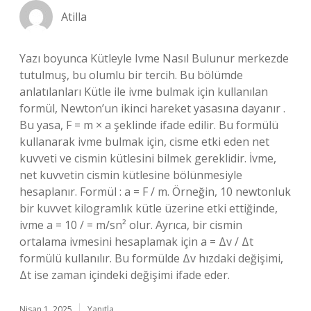
Atilla
Yazı boyunca Kütleyle Ivme Nasıl Bulunur merkezde
tutulmuş, bu olumlu bir tercih. Bu bölümde
anlatılanları Kütle ile ivme bulmak için kullanılan
formül, Newton’un ikinci hareket yasasına dayanır .
Bu yasa, F = m × a şeklinde ifade edilir. Bu formülü
kullanarak ivme bulmak için, cisme etki eden net
kuvveti ve cismin kütlesini bilmek gereklidir. İvme,
net kuvvetin cismin kütlesine bölünmesiyle
hesaplanır. Formül : a = F / m. Örneğin, 10 newtonluk
bir kuvvet kilogramlık kütle üzerine etki ettiğinde,
ivme a = 10 / = m/sn² olur. Ayrıca, bir cismin
ortalama ivmesini hesaplamak için a = Δv / Δt
formülü kullanılır. Bu formülde Δv hızdaki değişimi,
Δt ise zaman içindeki değişimi ifade eder.
Nisan 1, 2025
Yanıtla