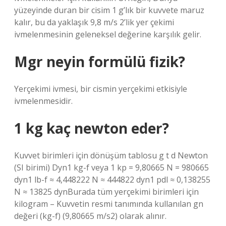
yüzeyinde duran bir cisim 1 g’lık bir kuvvete maruz
kalır, bu da yaklaşık 9,8 m/s 2’lik yer çekimi
ivmelenmesinin geleneksel değerine karşılık gelir.
Mgr neyin formülü fizik?
Yerçekimi ivmesi, bir cismin yerçekimi etkisiyle
ivmelenmesidir.
1 kg kaç newton eder?
Kuvvet birimleri için dönüşüm tablosu g t d Newton
(SI birimi) Dyn1 kg-f veya 1 kp = 9,80665 N = 980665
dyn1 lb-f ≈ 4,448222 N ≈ 444822 dyn1 pdl ≈ 0,138255
N ≈ 13825 dynBurada tüm yerçekimi birimleri için
kilogram – Kuvvetin resmi tanımında kullanılan gn
değeri (kg-f) (9,80665 m/s2) olarak alınır.