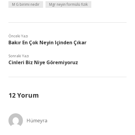
M G birimi nedir
Mgr neyin formülü fizik
Önceki Yazı
Bakır En Çok Neyin Içinden Çıkar
Sonraki Yazı
Cinleri Biz Niye Göremiyoruz
12 Yorum
Hümeyra