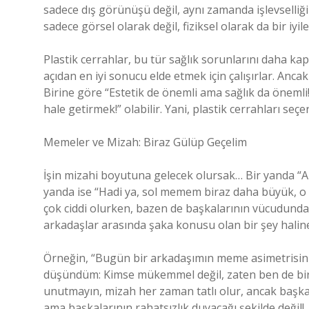
sadece dış görünüşü değil, aynı zamanda işlevselli
sadece görsel olarak değil, fiziksel olarak da bir iyil
Plastik cerrahlar, bu tür sağlık sorunlarını daha ka
açıdan en iyi sonucu elde etmek için çalışırlar. Ancak
Birine göre “Estetik de önemli ama sağlık da önemli
hale getirmek!” olabilir. Yani, plastik cerrahları seçe
Memeler ve Mizah: Biraz Gülüp Geçelim
İşin mizahi boyutuna gelecek olursak… Bir yanda “A
yanda ise “Hadi ya, sol memem biraz daha büyük, o 
çok ciddi olurken, bazen de başkalarının vücudundaki
arkadaşlar arasında şaka konusu olan bir şey haline
Örneğin, “Bugün bir arkadaşımın meme asimetrisin
düşündüm: Kimse mükemmel değil, zaten ben de biraz
unutmayın, mizah her zaman tatlı olur, ancak başka
ama başkalarının rahatsızlık duyacağı şekilde değil!