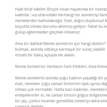
Hadi itiraf edelim: Birçok insan hayatında bir nokt
kadınlar, vücutlarındaki herhangi bir asimetriyi fark 
memelerden bahsedeceğiz. Evet, doğru duydunuz! Mem
boyutta olması durumu aklımıza geliyor. Fakat bu ko
gülüp eğlenmeden geçmek imkansız.
Ama bir dakika! Meme asimetrisi için hangi doktor? 
bulmak, aslında oldukça karmaşık bir süreç olabilir
mizahi bir bakış açısıyla ele alalım.
Meme Asimetrisi: Herkesin Fark Ettikleri, Ama Ki
Meme asimetrisi aslında çoğu kadının yaşadığı bir ş
evet, memeler çoğu zaman birbirinin tıpkı aynısı değ
olması çok normaldir. Hatta bazı kadınlar, memeleri
endişelenirler ki, ne zaman birisini göğüs bölgesine
bir şey, çünkü insanlar genellikle simetriyi daha es
simetrik değildir.