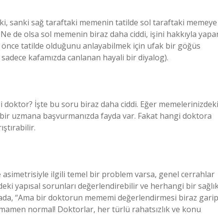
ki, sanki sağ taraftaki memenin tatilde sol taraftaki memeye
 Ne de olsa sol memenin biraz daha ciddi, işini hakkıyla yapa
önce tatilde olduğunu anlayabilmek için ufak bir göğüs
, sadece kafamızda canlanan hayali bir diyalog).
i doktor? İşte bu soru biraz daha ciddi. Eğer memelerinizdek
le bir uzmana başvurmanızda fayda var. Fakat hangi doktora
ştırabilir.
asimetrisiyle ilgili temel bir problem varsa, genel cerrahlar
deki yapısal sorunları değerlendirebilir ve herhangi bir sağlı
ktada, “Ama bir doktorun mememi değerlendirmesi biraz gari
tamamen normal! Doktorlar, her türlü rahatsızlık ve konu