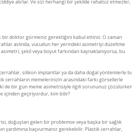
iddiye alırlar. Ve sizi herhangi bir şekilde rahatsız etmezler,
k bir doktor görmeniz gerektiğini kabul ettiniz. O zaman
cerrahlar aslında, vücudun her yerindeki asimetriyi düzeltme
simetri, şekil veya boyut farkından kaynaklanıyorsa, bu
cerrahlar, silikon implantlar ya da daha doğal yöntemlerle b
tik cerrahların memelerinizin arasındaki farkı görsellerle
ki de bir gün meme asimetrisiyle ilgili sorununuz çözülürken
e içinden geçiriyordur, kim bilir?
risi, doğuştan gelen bir problemse veya başka bir sağlık
n yardımına başvurmanız gerekebilir. Plastik cerrahlar,