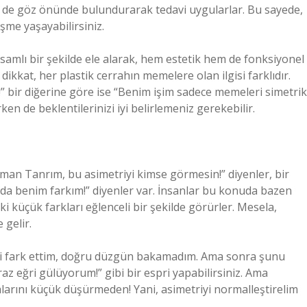
ği de göz önünde bulundurarak tedavi uygularlar. Bu sayede,
eşme yaşayabilirsiniz.
psamlı bir şekilde ele alarak, hem estetik hem de fonksiyonel
 dikkat, her plastik cerrahın memelere olan ilgisi farklıdır.
!” bir diğerine göre ise “Benim işim sadece memeleri simetrik
rken de beklentilerinizi iyi belirlemeniz gerekebilir.
man Tanrım, bu asimetriyi kimse görmesin!” diyenler, bir
da benim farkım!” diyenler var. İnsanlar bu konuda bazen
 küçük farkları eğlenceli bir şekilde görürler. Mesela,
 gelir.
i fark ettim, doğru düzgün bakamadım. Ama sonra şunu
 eğri gülüyorum!” gibi bir espri yapabilirsiniz. Ama
larını küçük düşürmeden! Yani, asimetriyi normalleştirelim