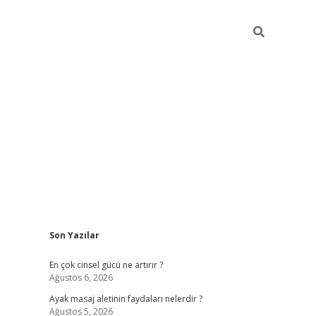
Sidebar
Son Yazılar
ilbet giriş y
En çok cinsel gücü ne artırır ?
Ağustos 6, 2026
Ayak masaj aletinin faydaları nelerdir ?
Ağustos 5, 2026