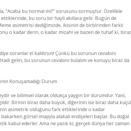
ada, “Acaba bu normal mi?” sorusunu sormuştur. Özellikle
ettiklerinde, bu soru bir hayli akıllara gelir. Bugün de
e asimetrisi dediğimizde, ikisinin de birbirinden farklı
nu o kadar derin, o kadar mizahi ve bazen de tuhaf ki, bira
diye soranlar el kaldırsın! Çünkü bu sorunun cevabını
. Hadi gelin, bu sorunun cevabını bulalım ve konuyu biraz da
msenin Konuşamadığı Durum
eydir ve bilimsel olarak oldukça yaygın bir durumdur. Yani,
ildir. Birinin biraz daha büyük, diğerinin ise biraz daha küçü
nin asimetrik olduğunu fark ettiklerinde o kadar
 bakarken görsel imajıyla alakalı endişeleri başlar. Bu doğal
tetik kabul ederler. Ama ne yazık ki, gerçek dünya her zaman