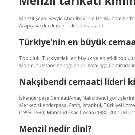
Menzil tarikatı kimi
Menzil Şeyhi Seyyid Abdulbaki’nin Hz. Muhammed’i
Arapça ve din dersleri okutulmaktadır.
Türkiye’nin en büyük cemaa
Topluluk, Türkiye’deki en büyük ve en etkili toplul
Mahmut Ustaosmanoğlu’nun İsmailağa Camii’nde imam
Nakşibendi cemaati lideri k
İskenderpaşa CemaatiAmaç Nakşibendi görüşlerini
Merkezİskenderpaşa, Fatih, İstanbul, TürkiyeHizm
(1958-1980) Mahmud Esad Coşan (1980-2001) Muha
Menzil nedir dini?