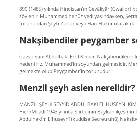
890 (1485) yılında Hindistan’ın Gevâliyâr (Gwalior)
söylenir. Muhammed henüz yedi yaşındayken, Şettari
torunu olan Şeyh Zuhûr veya Hacı Huzûr olarak da bi
Nakşibendiler peygamber 
Gavs-ı Sani Abdulbaki Erol Kimdir: Nakşibendilerin l
nedeni Hz. Muhammed’in soyundan gelmesidir. Menzil 
gelmekte olup Peygamber’in torunudur.
Menzil şeyh aslen nerelidir?
MANZİL ŞEYHİ SEYYİD ABDÜLBAKİ EL HÜSEYNİ KİMDİR
Hicri/Miladi 1943 yılında Siirt ilinin Baykan ilçesi
Abdülhakîm Elhüseynî (kuddise Secretruhû) Nakşiben