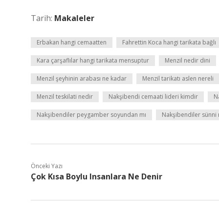
Tarih:
Makaleler
Erbakan hangi cemaatten
Fahrettin Koca hangi tarikata bağlı
Kara çarşaflılar hangi tarikata mensuptur
Menzil nedir dini
Menzil şeyhinin arabası ne kadar
Menzil tarikatı aslen nereli
Menzil teskilati nedir
Nakşibendi cemaati lideri kimdir
N
Nakşibendiler peygamber soyundan mı
Nakşibendiler sünni
Önceki Yazı
Çok Kısa Boylu Insanlara Ne Denir