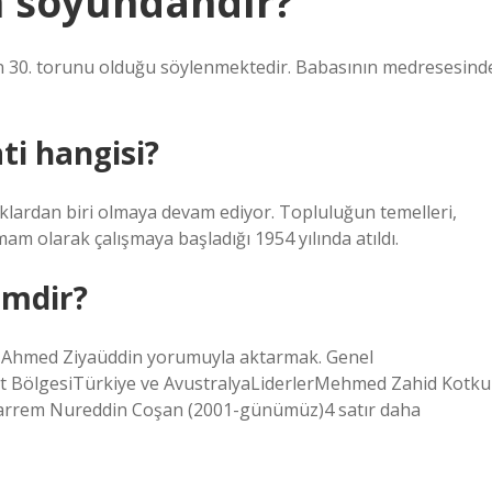
n soyundandır?
n 30. torunu olduğu söylenmektedir. Babasının medresesind
ti hangisi?
uklardan biri olmaya devam ediyor. Topluluğun temelleri,
 olarak çalışmaya başladığı 1954 yılında atıldı.
imdir?
 Ahmed Ziyaüddin yorumuyla aktarmak. Genel
et BölgesiTürkiye ve AvustralyaLiderlerMehmed Zahid Kotku
rrem Nureddin Coşan (2001-günümüz)4 satır daha