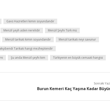
Gavs Hazretleri kimin soyundandır
Menzil şeyh aslen nerelidir
Menzil Şeyhi Türk mü
Menzil tarikatı kimin soyundandır
Menzil tarikatı neyi savunur
akşibendi Tarikatı hangi mezheptendir
 mi
Şu anda Menzil şeyhi kim
Türkiyenin en büyük cemaati hangisi
Sonraki Yaz
Burun Kemeri Kaç Yaşına Kadar Büyü