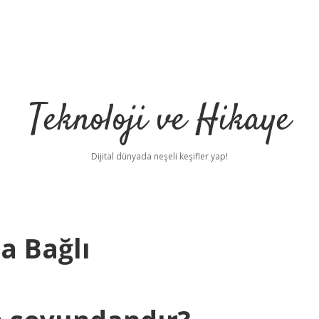
Teknoloji ve Hikaye
Dijital dünyada neşeli keşifler yap!
a Bağlı