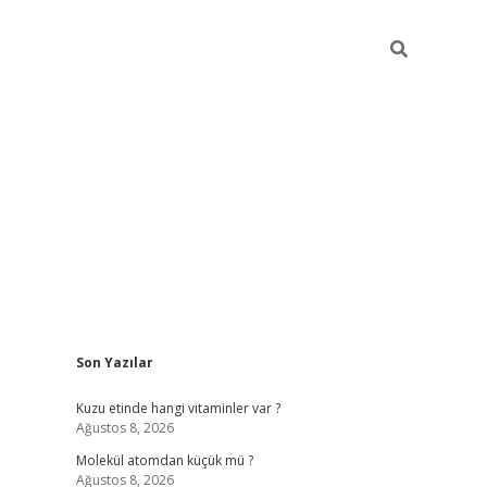
Sidebar
Son Yazılar
ilbet giriş yap
Kuzu etinde hangi vitaminler var ?
Ağustos 8, 2026
Molekül atomdan küçük mü ?
Ağustos 8, 2026