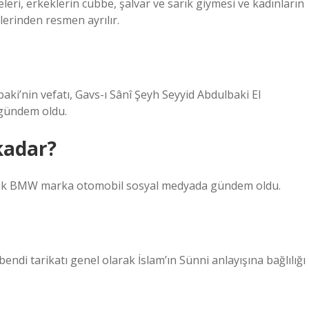
eri, erkeklerin cübbe, şalvar ve sarık giymesi ve kadınların
erinden resmen ayrılır.
aki’nin vefatı, Gavs-ı Sânî Şeyh Seyyid Abdulbaki El
 gündem oldu.
kadar?
TL’lik BMW marka otomobil sosyal medyada gündem oldu.
endi tarikatı genel olarak İslam’ın Sünni anlayışına bağlılığı