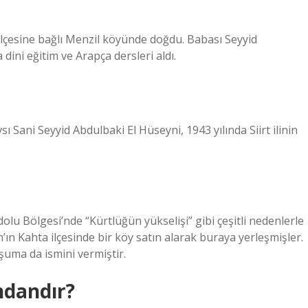
ilçesine bağlı Menzil köyünde doğdu. Babası Seyyid
dini eğitim ve Arapça dersleri aldı.
ani Seyyid Abdulbaki El Hüseyni, 1943 yılında Siirt ilinin
dolu Bölgesi’nde “Kürtlüğün yükselişi” gibi çeşitli nedenlerle
n’ın Kahta ilçesinde bir köy satın alarak buraya yerleşmişler.
şuma da ismini vermiştir.
ndandır?