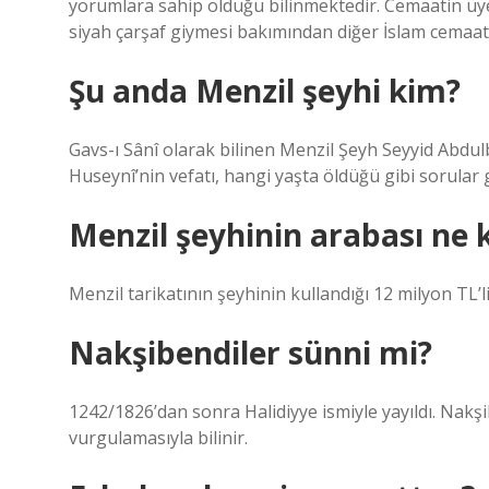
yorumlara sahip olduğu bilinmektedir. Cemaatin üyel
siyah çarşaf giymesi bakımından diğer İslam cemaatl
Şu anda Menzil şeyhi kim?
Gavs-ı Sânî olarak bilinen Menzil Şeyh Seyyid Abdulb
Huseynî’nin vefatı, hangi yaşta öldüğü gibi sorular
Menzil şeyhinin arabası ne 
Menzil tarikatının şeyhinin kullandığı 12 milyon 
Nakşibendiler sünni mi?
1242/1826’dan sonra Halidiyye ismiyle yayıldı. Nakşib
vurgulamasıyla bilinir.