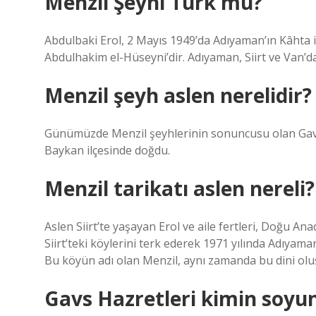
Menzil Şeyhi Türk mü?
Abdulbaki Erol, 2 Mayıs 1949’da Adıyaman’ın Kâhta 
Abdulhakim el-Hüseyni’dir. Adıyaman, Siirt ve Van’da 
Menzil şeyh aslen nerelidir?
Günümüzde Menzil şeyhlerinin sonuncusu olan Gavsı S
Baykan ilçesinde doğdu.
Menzil tarikatı aslen nereli?
Aslen Siirt’te yaşayan Erol ve aile fertleri, Doğu Ana
Siirt’teki köylerini terk ederek 1971 yılında Adıyama
Bu köyün adı olan Menzil, aynı zamanda bu dini olu
Gavs Hazretleri kimin soyu