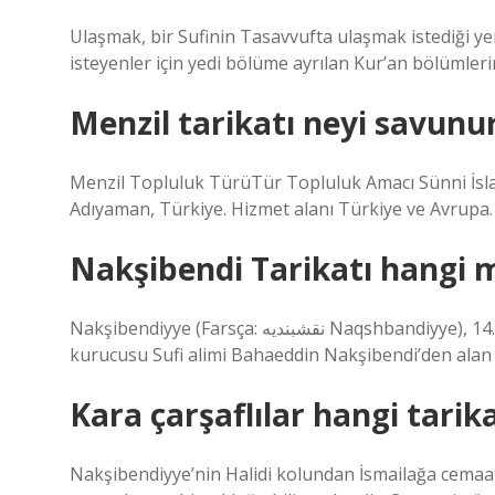
Ulaşmak, bir Sufinin Tasavvufta ulaşmak istediği yer
isteyenler için yedi bölüme ayrılan Kur’an bölümleri
Menzil tarikatı neyi savunu
Menzil Topluluk TürüTür Topluluk Amacı Sünni İslam
Adıyaman, Türkiye. Hizmet alanı Türkiye ve Avrupa. 
Nakşibendi Tarikatı hangi 
Nakşibendiyye (Farsça: نقشبندیه Naqshbandiyye), 14. yüzyılda Orta Asya’da Buhara civarında gelişen ve adını
kurucusu Sufi alimi Bahaeddin Nakşibendi’den alan 
Kara çarşaflılar hangi tari
Nakşibendiyye’nin Halidi kolundan İsmailağa cemaati