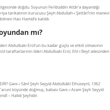
 bölgesinde doğdu. Soyunun Ferîdüddin Attâr’a dayandığı
ya tarikatının kurucusu Şeyh Abdullah-ı Şettârî’nin manevi
linen Hacı Hamid’e katıldı.
soyundan mı?
ideri Abdulbaki Erol’un bu kadar güçlü ve etkili olmasının
taraftarlarının lideri Abdulbaki Erol, Ehl-i Beyt ailesinden
? Gavs-ı Sânî Şeyh Seyyid Abdülbâkî Elhüseynî, 1362
nin Taruni köyünde doğmuş, babası Gavs-ı Azam Şeyh Seyyid
dî – Halidi Şeyhidir.