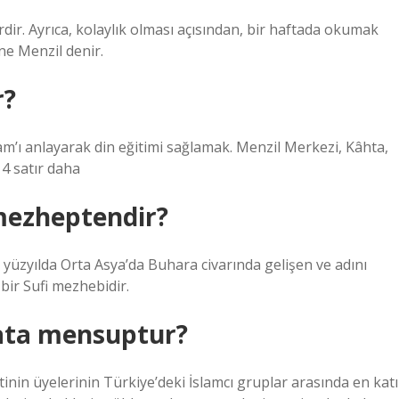
dir. Ayrıca, kolaylık olması açısından, bir haftada okumak
ne Menzil denir.
r?
’ı anlayarak din eğitimi sağlamak. Menzil Merkezi, Kâhta,
4 satır daha
mezheptendir?
bir Sufi mezhebidir.
kata mensuptur?
nin üyelerinin Türkiye’deki İslamcı gruplar arasında en katı