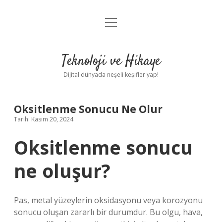
menüyü
Anasayfa
aç
Gizlilik Politikası
Teknoloji ve Hikaye
Yasal Uyarı
Dijital dünyada neşeli keşifler yap!
Hakkımızda
Oksitlenme Sonucu Ne Olur
Tarih: Kasım 20, 2024
Oksitlenme sonucu
ne oluşur?
Pas, metal yüzeylerin oksidasyonu veya korozyonu
sonucu oluşan zararlı bir durumdur. Bu olgu, hava,