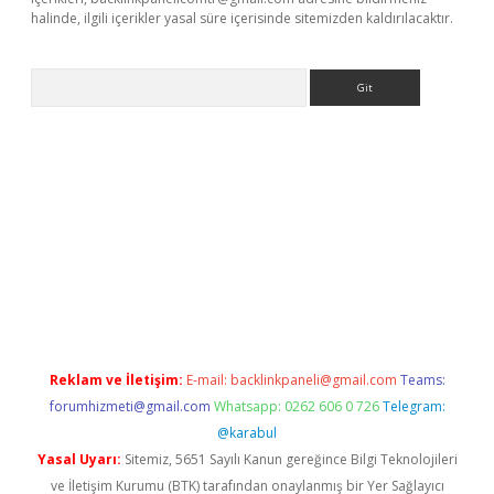
halinde, ilgili içerikler yasal süre içerisinde sitemizden kaldırılacaktır.
Arama
et giriş yap
betexper bahis
Reklam ve İletişim:
E-mail:
backlinkpaneli@gmail.com
Teams:
forumhizmeti@gmail.com
Whatsapp: 0262 606 0 726
Telegram:
@karabul
Yasal Uyarı:
Sitemiz, 5651 Sayılı Kanun gereğince Bilgi Teknolojileri
ve İletişim Kurumu (BTK) tarafından onaylanmış bir Yer Sağlayıcı