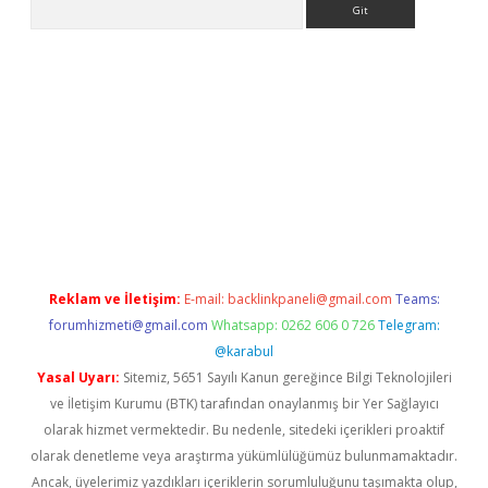
giriş yap
betexper bahis
Reklam ve İletişim:
E-mail:
backlinkpaneli@gmail.com
Teams:
forumhizmeti@gmail.com
Whatsapp: 0262 606 0 726
Telegram:
@karabul
Yasal Uyarı:
Sitemiz, 5651 Sayılı Kanun gereğince Bilgi Teknolojileri
ve İletişim Kurumu (BTK) tarafından onaylanmış bir Yer Sağlayıcı
olarak hizmet vermektedir. Bu nedenle, sitedeki içerikleri proaktif
olarak denetleme veya araştırma yükümlülüğümüz bulunmamaktadır.
Ancak, üyelerimiz yazdıkları içeriklerin sorumluluğunu taşımakta olup,