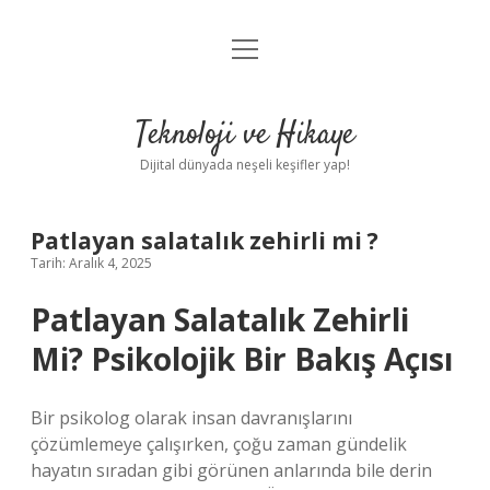
menüyü
Anasayfa
aç
Gizlilik Politikası
Teknoloji ve Hikaye
Yasal Uyarı
Dijital dünyada neşeli keşifler yap!
Hakkımızda
Patlayan salatalık zehirli mi ?
Tarih: Aralık 4, 2025
Patlayan Salatalık Zehirli
Mi? Psikolojik Bir Bakış Açısı
Bir psikolog olarak insan davranışlarını
çözümlemeye çalışırken, çoğu zaman gündelik
hayatın sıradan gibi görünen anlarında bile derin