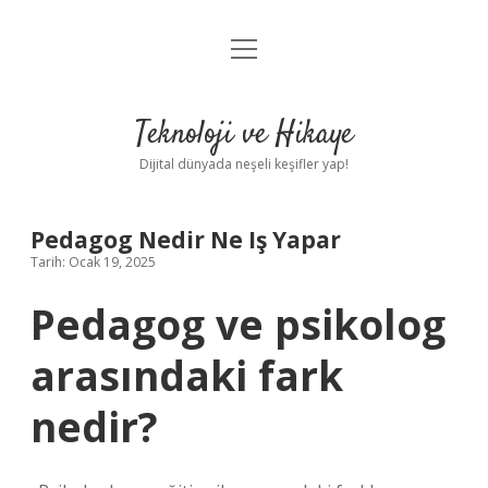
menüyü
Anasayfa
aç
Gizlilik Politikası
Teknoloji ve Hikaye
Yasal Uyarı
Dijital dünyada neşeli keşifler yap!
Hakkımızda
Pedagog Nedir Ne Iş Yapar
Tarih: Ocak 19, 2025
Pedagog ve psikolog
arasındaki fark
nedir?