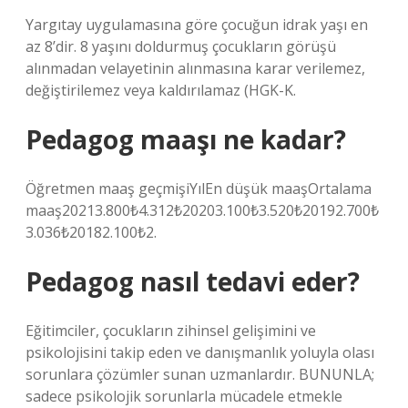
Yargıtay uygulamasına göre çocuğun idrak yaşı en
az 8’dir. 8 yaşını doldurmuş çocukların görüşü
alınmadan velayetinin alınmasına karar verilemez,
değiştirilemez veya kaldırılamaz (HGK-K.
Pedagog maaşı ne kadar?
Öğretmen maaş geçmişiYılEn düşük maaşOrtalama
maaş20213.800₺4.312₺20203.100₺3.520₺20192.700₺
3.036₺20182.100₺2.
Pedagog nasıl tedavi eder?
Eğitimciler, çocukların zihinsel gelişimini ve
psikolojisini takip eden ve danışmanlık yoluyla olası
sorunlara çözümler sunan uzmanlardır. BUNUNLA;
sadece psikolojik sorunlarla mücadele etmekle