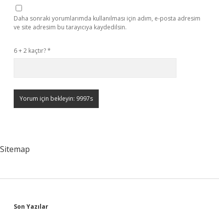
Daha sonraki yorumlarımda kullanılması için adım, e-posta adresim
ve site adresim bu tarayıcıya kaydedilsin.
6 + 2 kaçtır?
*
Sitemap
Sidebar
Son Yazılar