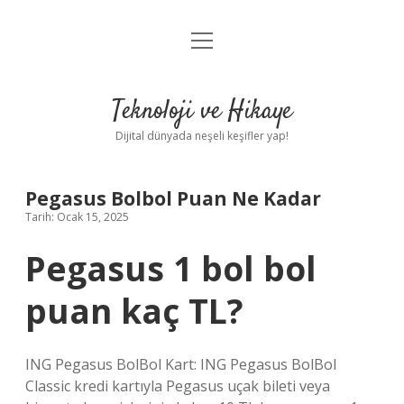
menüyü
Anasayfa
aç
Gizlilik Politikası
Teknoloji ve Hikaye
Yasal Uyarı
Dijital dünyada neşeli keşifler yap!
Hakkımızda
Pegasus Bolbol Puan Ne Kadar
Tarih: Ocak 15, 2025
Pegasus 1 bol bol
puan kaç TL?
ING Pegasus BolBol Kart: ING Pegasus BolBol
Classic kredi kartıyla Pegasus uçak bileti veya