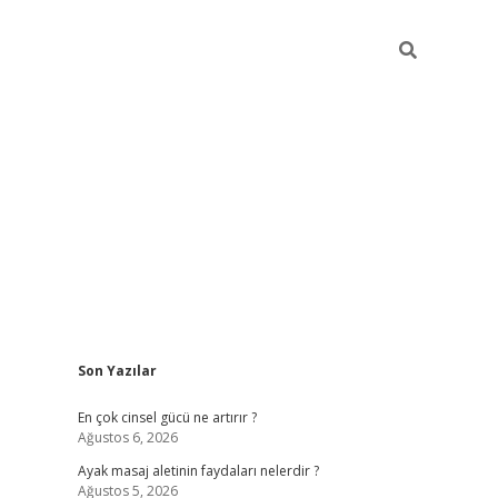
Sidebar
Son Yazılar
ilbet giriş 
En çok cinsel gücü ne artırır ?
Ağustos 6, 2026
Ayak masaj aletinin faydaları nelerdir ?
Ağustos 5, 2026