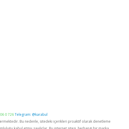
06 0 726
Telegram: @karabul
vermektedir. Bu nedenle, sitedeki içerikleri proaktif olarak denetleme
luğu kabul etmiş sayılırlar. Bu internet sitesi, herhangi bir marka,