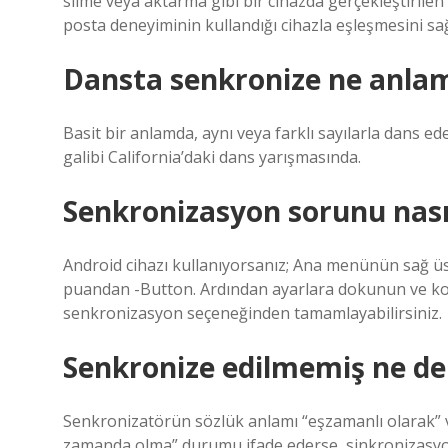
silme veya aktarma gibi bir cihazda gerçekleştirilen 
posta deneyiminin kullandığı cihazla eşleşmesini sağ
Dansta senkronize ne anlam
Basit bir anlamda, aynı veya farklı sayılarla dans ede
galibi California’daki dans yarışmasında.
Senkronizasyon sorunu nası
Android cihazı kullanıyorsanız; Ana menünün sağ ü
puandan -Button. Ardından ayarlara dokunun ve kod
senkronizasyon seçeneğinden tamamlayabilirsiniz.
Senkronize edilmemiş ne d
Senkronizatörün sözlük anlamı “eşzamanlı olarak” 
zamanda olma” durumu ifade ederse, sinkronizasy