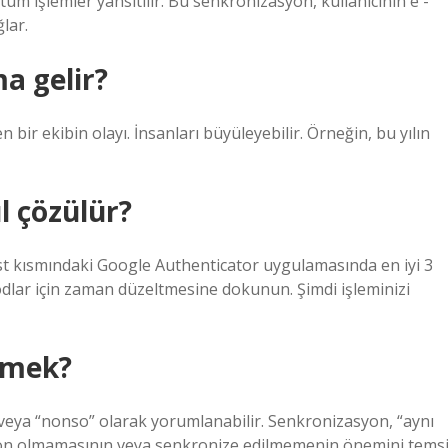
tüm işlemler yansıtılır. Bu senkronizasyon, kullanıcının e -
lar.
a gelir?
n bir ekibin olayı. İnsanları büyüleyebilir. Örneğin, bu yılın
l çözülür?
st kısmındaki Google Authenticator uygulamasında en iyi 3
lar için zaman düzeltmesine dokunun. Şimdi işleminizi
emek?
veya “nonso” olarak yorumlanabilir. Senkronizasyon, “aynı
on olmamasının veya senkronize edilmemenin önemini temsi