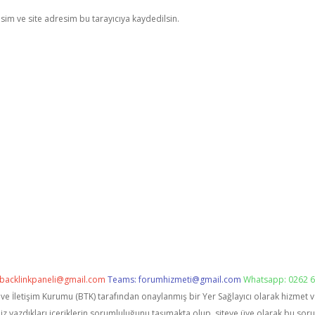
im ve site adresim bu tarayıcıya kaydedilsin.
backlinkpaneli@gmail.com
Teams:
forumhizmeti@gmail.com
Whatsapp: 0262 6
i ve İletişim Kurumu (BTK) tarafından onaylanmış bir Yer Sağlayıcı olarak hizmet 
zdıkları içeriklerin sorumluluğunu taşımakta olup, siteye üye olarak bu sorumlu