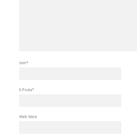
İsim*
E-Posta*
Web Sitesi