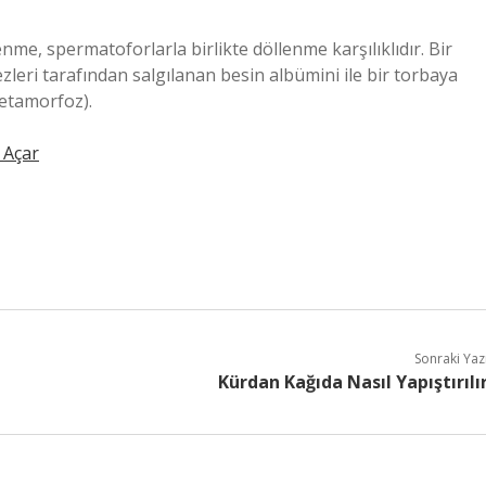
nme, spermatoforlarla birlikte döllenme karşılıklıdır. Bir
leri tarafından salgılanan besin albümini ile bir torbaya
metamorfoz).
 Açar
Sonraki Yaz
Kürdan Kağıda Nasıl Yapıştırılı