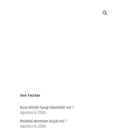
Sidebar
Son Yazılar
ilbet giriş
Kuzu etinde hangi vitaminler var ?
Ağustos 8, 2026
Molekül atomdan küçük mü ?
Ağustos 8, 2026