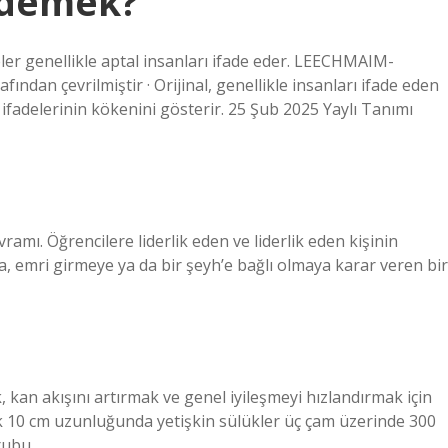
 demek?
eler genellikle aptal insanları ifade eder. LEECHMAIM-
ndan çevrilmiştir · Orijinal, genellikle insanları ifade eden
 ifadelerinin kökenini gösterir. 25 Şub 2025 Yaylı Tanımı
amı. Öğrencilere liderlik eden ve liderlik eden kişinin
 emri girmeye ya da bir şeyh’e bağlı olmaya karar veren bir
, kan akışını artırmak ve genel iyileşmeyi hızlandırmak için
k 10 cm uzunluğunda yetişkin sülükler üç çam üzerinde 300
Grubu