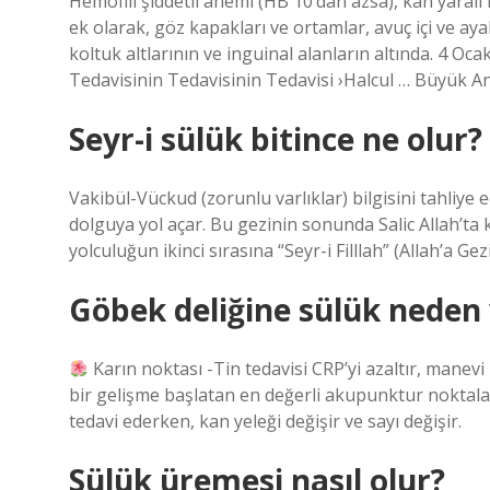
Hemofili şiddetli anemi (HB 10’dan azsa), kan yaralı 
ek olarak, göz kapakları ve ortamlar, avuç içi ve a
koltuk altlarının ve inguinal alanların altında. 4 
Tedavisinin Tedavisinin Tedavisi ›Halcul … Büyük
Seyr-i sülük bitince ne olur?
Vakibül-Vückud (zorunlu varlıklar) bilgisini tahliye ed
dolguya yol açar. Bu gezinin sonunda Salic Allah’ta 
yolculuğun ikinci sırasına “Seyr-i Filllah” (Allah’a Gezi
Göbek deliğine sülük neden 
Karın noktası -Tin tedavisi CRP’yi azaltır, manevi 
bir gelişme başlatan en değerli akupunktur noktalar
tedavi ederken, kan yeleği değişir ve sayı değişir.
Sülük üremesi nasıl olur?