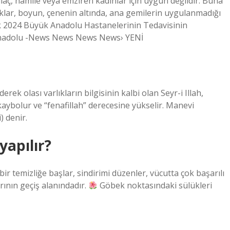
ilaç, hamile veya emziren kadınlar için uygun değildir. Buna
yaklar, boyun, çenenin altında, ana gemilerin uygulanmadığı
Ocak 2024 Büyük Anadolu Hastanelerinin Tedavisinin
 Anadolu -News News News News› YENİ
erek olası varlıkların bilgisinin kalbi olan Seyr-i Illah,
kaybolur ve “fenafillah” derecesine yükselir. Manevi
) denir.
yapılır?
bir temizliğe başlar, sindirimi düzenler, vücutta çok başarılı
ının geçiş alanındadır.
Göbek noktasındaki sülükleri