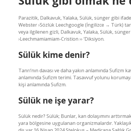
Sülük gibi olmak ne
Parazitik, Dalkavuk, Yalaka, Sülük, sünger gibi ifad
Webster ›Sözlük Leechgoogle (İngilizce → Türk) tarafı
veya ilgilenen gizli, Dalkavuk, Yalaka, Sülük, sünger
›Leechmamiamiam-Cristion ›› ‘Diksiyon.
Sülük kime denir?
Tanrı’nın davası ve daha yakın anlamında Sufizm kavr
anlamında Sufizm terimi. Tasavvuf yolunu korumaya,
kişi anlamında Sufizm.
Sülük ne işe yarar?
Sülük nedir? Sülük; Bunlar, kan dolaşımını arttırmak
yara bölgesine uygulanan organizmalardır. Yaklaşı
diş var.16 Nisan 2024 Stelokus – Medicana Sağlık 