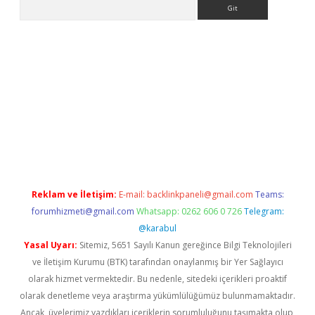
Arama
his
Reklam ve İletişim:
E-mail:
backlinkpaneli@gmail.com
Teams:
forumhizmeti@gmail.com
Whatsapp: 0262 606 0 726
Telegram:
@karabul
Yasal Uyarı:
Sitemiz, 5651 Sayılı Kanun gereğince Bilgi Teknolojileri
ve İletişim Kurumu (BTK) tarafından onaylanmış bir Yer Sağlayıcı
olarak hizmet vermektedir. Bu nedenle, sitedeki içerikleri proaktif
olarak denetleme veya araştırma yükümlülüğümüz bulunmamaktadır.
Ancak, üyelerimiz yazdıkları içeriklerin sorumluluğunu taşımakta olup,