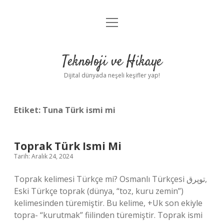
menüyü
Anasayfa
aç
Gizlilik Politikası
Teknoloji ve Hikaye
Yasal Uyarı
Dijital dünyada neşeli keşifler yap!
Hakkımızda
Etiket:
Tuna Türk ismi mi
Toprak Türk Ismi Mi
Tarih: Aralık 24, 2024
Toprak kelimesi Türkçe mi? Osmanlı Türkçesi توپرق,
Eski Türkçe toprak (dünya, “toz, kuru zemin”)
kelimesinden türemiştir. Bu kelime, +Uk son ekiyle
topra- “kurutmak” fiilinden türemiştir. Toprak ismi