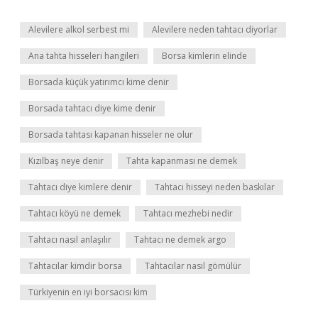
Alevilere alkol serbest mi
Alevilere neden tahtacı diyorlar
Ana tahta hisseleri hangileri
Borsa kimlerin elinde
Borsada küçük yatırımcı kime denir
Borsada tahtacı diye kime denir
Borsada tahtası kapanan hisseler ne olur
Kızılbaş neye denir
Tahta kapanması ne demek
Tahtacı diye kimlere denir
Tahtacı hisseyi neden baskılar
Tahtacı köyü ne demek
Tahtacı mezhebi nedir
Tahtacı nasıl anlaşılır
Tahtacı ne demek argo
Tahtacılar kimdir borsa
Tahtacılar nasıl gömülür
Türkiyenin en iyi borsacısı kim