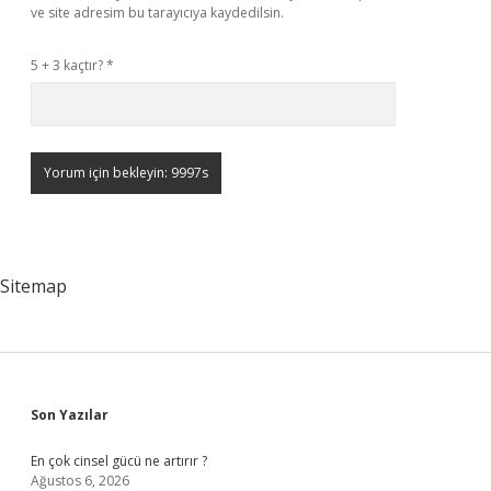
ve site adresim bu tarayıcıya kaydedilsin.
5 + 3 kaçtır?
*
Sitemap
Sidebar
Son Yazılar
En çok cinsel gücü ne artırır ?
Ağustos 6, 2026