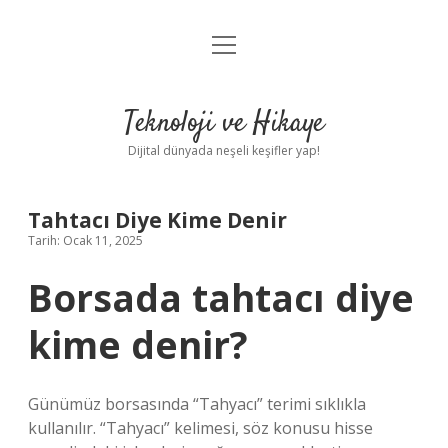
menüyü
Anasayfa
aç
Gizlilik Politikası
Teknoloji ve Hikaye
Yasal Uyarı
Dijital dünyada neşeli keşifler yap!
Hakkımızda
Tahtacı Diye Kime Denir
Tarih: Ocak 11, 2025
Borsada tahtacı diye
kime denir?
Günümüz borsasında “Tahyacı” terimi sıklıkla
kullanılır. “Tahyacı” kelimesi, söz konusu hisse